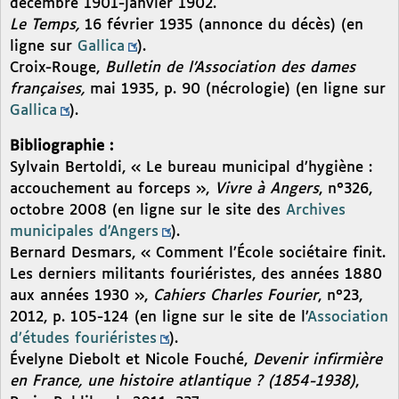
décembre 1901-janvier 1902.
Le Temps,
16 février 1935 (annonce du décès) (en
ligne sur
Gallica
).
Croix-Rouge,
Bulletin de l’Association des dames
françaises,
mai 1935, p. 90 (nécrologie) (en ligne sur
Gallica
).
Bibliographie :
Sylvain Bertoldi, « Le bureau municipal d’hygiène :
accouchement au forceps »,
Vivre à Angers
, n°326,
octobre 2008 (en ligne sur le site des
Archives
municipales d’Angers
).
Bernard Desmars, « Comment l’École sociétaire finit.
Les derniers militants fouriéristes, des années 1880
aux années 1930 »,
Cahiers Charles Fourier
, n°23,
2012, p. 105-124 (en ligne sur le site de l’
Association
d’études fouriéristes
).
Évelyne Diebolt et Nicole Fouché,
Devenir infirmière
en France, une histoire atlantique ? (1854-1938)
,