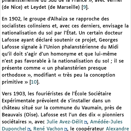
phalanstérienne du Sud de la France », avec Verrier
(de Nice) et Leydet (de Marseille)
[
9
]
.
En 1902, le groupe d’Alhaiza se rapproche des
socialistes colinsiens et, avec ces derniers, envisage la
nationalisation du sol par l’État. Un certain docteur
Lafosse ayant déclaré soutenir ce projet, Georges
Lafosse signale à l’Union phalanstérienne du Midi
qu’il doit s’agir d’un homonyme et que lui-même
n’est pas favorable à la nationalisation du sol ; il se
présente comme « un phalanstérien presque
orthodoxe », modifiant « très peu la conception
primitive »
[
10
]
.
Vers 1903, les fouriéristes de l’École Sociétaire
Expérimentale prévoient de s’installer dans un
château situé sur la commune du Vaumain, près de
Beauvais (Oise). Lafosse est l’un des dix « pionniers
sociétaires », avec
Julie Avez-Délit
,
Amédée-Jules
Duponchel
,
René Vachon
, le coopérateur
Alexandre