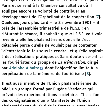
Peu après cette correspondance, Lafosse se déplace à
Paris et se rend à la Chambre consultative où il
souligne encore sa volonté de contribuer au
développement de l’Orphelinat de la coopération
[
7
]
.
Quelques jours plus tard – le 8 novembre 1901 – il
préside l’assemblée trimestrielle de l’É.S.E ; en
clôturant la séance, il souhaite que « l’É.S.E. voit voie
revenir à elle les phalanstériens dont elle s’est
détachée parce qu’elle ne voulait pas se contenter
‘’d’entretenir le feu sous la cendre’’ et qu’elle aspirait
à des réalisations pratiques ». Sans doute vise-t-il ici
les fouriéristes du groupe de
La Rénovation,
dirigé
par
Adolphe Alhaiza
, dont l’objectif se limite à la
perpétuation de la mémoire du fouriérisme
[
8
]
.
Il est aussi membre de l’Union phalanstérienne du
Midi, un groupe formé par Eugène Verrier et qui
prévoit des expérimentations sociétaires. Il est l’un
des co-signataires d’un « Manifeste de l’Union