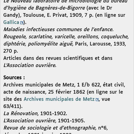
Le Nouveau laboratoire de microbiologie du bureau
d’hygiène de Bagnères-de-Bigorre
(avec le Dr
Gandy)
,
Toulouse, E. Privat, 1909, 7 p. (en ligne sur
Gallica
).
Maladies infectieuses communes de l’enfance.
Rougeole, scarlatine, varicelle, oreillons, coqueluche,
diphtérie, poliomyélite aiguë,
Paris, Larousse, 1933,
270 p.
Articles dans des revues scientifiques et dans
L’Association ouvrière
.
Sources :
Archives municipales de Metz, 1 E/b 622, état civil,
acte de naissance, 25 février 1862 (en ligne sur le
site des
Archives municipales de Metz
, vue
63/411).
La Rénovation,
1901-1902.
L’Association ouvrière,
1901-1905.
Revue de sociologie et d’ethnographie,
n°6,