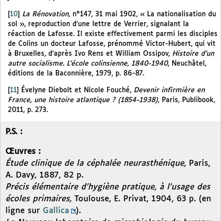
[
10
]
La Rénovation,
n°147, 31 mai 1902, « La nationalisation du
sol », reproduction d’une lettre de Verrier, signalant la
réaction de Lafosse. Il existe effectivement parmi les disciples
de Colins un docteur Lafosse, prénommé Victor-Hubert, qui vit
à Bruxelles, d’après Ivo Rens et William Ossipov,
Histoire d’un
autre socialisme. L’école colinsienne, 1840-1940
, Neuchâtel,
éditions de la Baconnière, 1979, p. 86-87.
[
11
]
Évelyne Diebolt et Nicole Fouché,
Devenir infirmière en
France, une histoire atlantique ? (1854-1938)
, Paris, Publibook,
2011, p. 273.
P.S. :
Œuvres :
Étude clinique de la céphalée neurasthénique,
Paris,
A. Davy, 1887, 82 p.
Précis élémentaire d’hygiène pratique, à l’usage des
écoles primaires,
Toulouse, E. Privat, 1904, 63 p. (en
ligne sur
Gallica
).