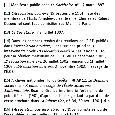
[
11
]
Manifeste publié dans
Le Sociétaire,
n°1, 7 mars 1897.
[
12
]
L’Association ouvrière,
15 septembre 1901, liste des
membres de l’É.S.E. Amédée-Jules, Jeanne, Charles et Robert
Duponchel sont tous domiciliés rue Manin, à Paris.
[
13
]
Le Sociétaire,
n°2, juillet 1897.
[
14
]
Dans les comptes rendus des réunions de l’É.S.E. publiés
dans
L’Association ouvrière
, il est l’un des principaux
intervenants ; voir
L’Association ouvrière,
1er janvier 1902,
pour la réunion mensuelle de l’É.S.E. du 13 décembre 1901 ;
L’Association ouvrière,
26 juillet 1902, réunion du 11 juillet
1902 ;
L’Association ouvrière,
2 novembre 1902, message de
l’É.S.E.
[
15
]
Archives nationales, fonds Guébin, 78 AP 12,
Le Domaine
sociétaire - Premier message de l’École Sociétaire
Expérimentale
, Roanne, Grande imprimerie forézienne de
publicité, s. d. [1901, d’après l’article signalant la parution de
cette brochure dans
La Rénovation
, n°134, 30 avril 1901], 4 p.
[
16
]
L’Association ouvrière,
26 juillet 1902, compte rendu de
l’assemblée trimestrielle du 11 juillet 1902.