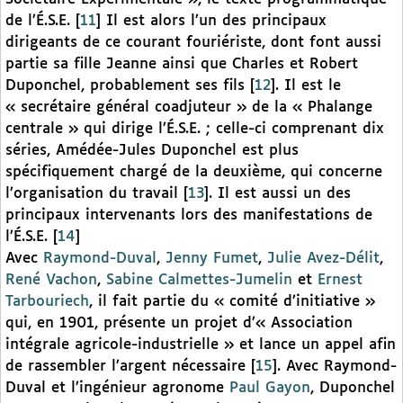
de l’É.S.E.
[
11
]
Il est alors l’un des principaux
dirigeants de ce courant fouriériste, dont font aussi
partie sa fille Jeanne ainsi que Charles et Robert
Duponchel, probablement ses fils
[
12
]
. Il est le
« secrétaire général coadjuteur » de la « Phalange
centrale » qui dirige l’É.S.E. ; celle-ci comprenant dix
séries, Amédée-Jules Duponchel est plus
spécifiquement chargé de la deuxième, qui concerne
l’organisation du travail
[
13
]
. Il est aussi un des
principaux intervenants lors des manifestations de
l’É.S.E.
[
14
]
Avec
Raymond-Duval
,
Jenny Fumet
,
Julie Avez-Délit
,
René Vachon
,
Sabine Calmettes-Jumelin
et
Ernest
Tarbouriech
, il fait partie du « comité d’initiative »
qui, en 1901, présente un projet d’« Association
intégrale agricole-industrielle » et lance un appel afin
de rassembler l’argent nécessaire
[
15
]
. Avec Raymond-
Duval et l’ingénieur agronome
Paul Gayon
, Duponchel