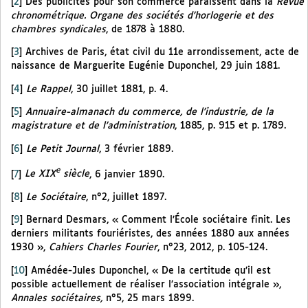
[
2
]
Des publicités pour son commerce paraissent dans la
Revue
chronométrique. Organe des sociétés d’horlogerie et des
chambres syndicales
, de 1878 à 1880.
[
3
]
Archives de Paris, état civil du 11e arrondissement, acte de
naissance de Marguerite Eugénie Duponchel, 29 juin 1881.
[
4
]
Le Rappel
, 30 juillet 1881, p. 4.
[
5
]
Annuaire-almanach du commerce, de l’industrie, de la
magistrature et de l’administration
, 1885, p. 915 et p. 1789.
[
6
]
Le Petit Journal
, 3 février 1889.
e
[
7
]
Le XIX
siècle
, 6 janvier 1890.
[
8
]
Le Sociétaire
, n°2, juillet 1897.
[
9
]
Bernard Desmars, « Comment l’École sociétaire finit. Les
derniers militants fouriéristes, des années 1880 aux années
1930 »,
Cahiers Charles Fourier
, n°23, 2012, p. 105-124.
[
10
]
Amédée-Jules Duponchel, « De la certitude qu’il est
possible actuellement de réaliser l’association intégrale »,
Annales sociétaires,
n°5, 25 mars 1899.