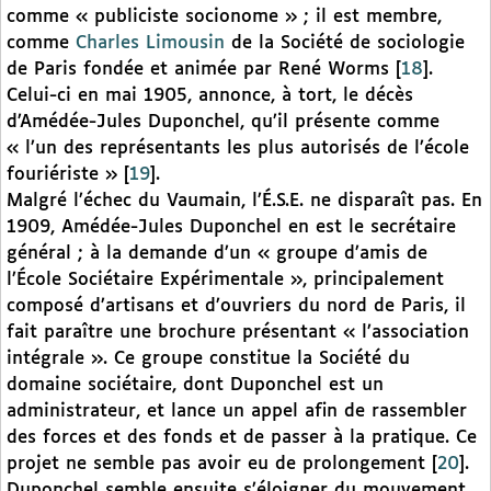
comme « publiciste socionome » ; il est membre,
comme
Charles Limousin
de la Société de sociologie
de Paris fondée et animée par René Worms
[
18
]
.
Celui-ci en mai 1905, annonce, à tort, le décès
d’Amédée-Jules Duponchel, qu’il présente comme
« l’un des représentants les plus autorisés de l’école
fouriériste »
[
19
]
.
Malgré l’échec du Vaumain, l’É.S.E. ne disparaît pas. En
1909, Amédée-Jules Duponchel en est le secrétaire
général ; à la demande d’un « groupe d’amis de
l’École Sociétaire Expérimentale », principalement
composé d’artisans et d’ouvriers du nord de Paris, il
fait paraître une brochure présentant « l’association
intégrale ». Ce groupe constitue la Société du
domaine sociétaire, dont Duponchel est un
administrateur, et lance un appel afin de rassembler
des forces et des fonds et de passer à la pratique. Ce
projet ne semble pas avoir eu de prolongement
[
20
]
.
Duponchel semble ensuite s’éloigner du mouvement