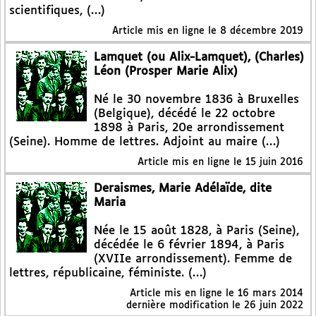
scientifiques, (…)
Article mis en ligne le
8 décembre 2019
Lamquet (ou Alix-Lamquet), (Charles)
Léon (Prosper Marie Alix)
Né le 30 novembre 1836 à Bruxelles
(Belgique), décédé le 22 octobre
1898 à Paris, 20e arrondissement
(Seine). Homme de lettres. Adjoint au maire (…)
Article mis en ligne le
15 juin 2016
Deraismes, Marie Adélaïde, dite
Maria
Née le 15 août 1828, à Paris (Seine),
décédée le 6 février 1894, à Paris
(XVIIe arrondissement). Femme de
lettres, républicaine, féministe. (…)
Article mis en ligne le
16 mars 2014
dernière modification le 26 juin 2022