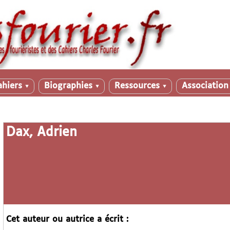
ahiers
Biographies
Ressources
Associatio
▼
▼
▼
Dax, Adrien
Cet auteur ou autrice a écrit :