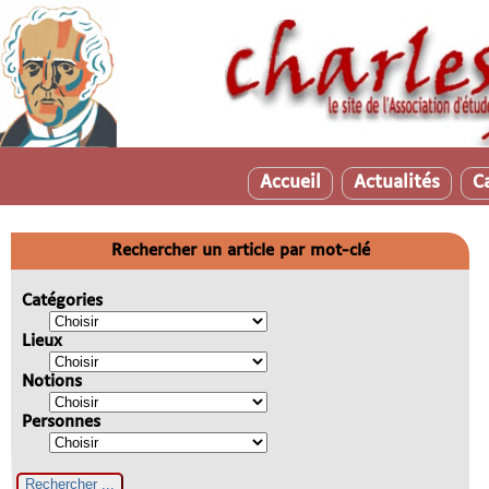
Accueil
Actualités
C
Rechercher un article par mot-clé
Catégories
Lieux
Notions
Personnes