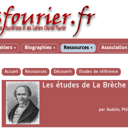
ahiers
Biographies
Ressources
Associatio
▼
▼
▼
Accueil
Ressources
Découvrir
Etudes de référence
Les études de La Brèche
par
Audoin, Phi