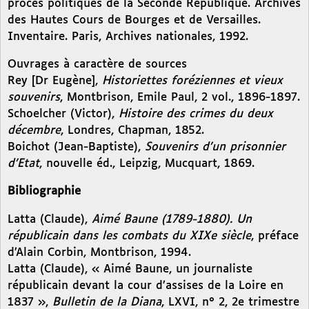
procès politiques de la Seconde République. Archives
des Hautes Cours de Bourges et de Versailles.
Inventaire. Paris, Archives nationales, 1992.
Ouvrages à caractère de sources
Rey [Dr Eugène],
Historiettes foréziennes et vieux
souvenirs
, Montbrison, Emile Paul, 2 vol., 1896-1897.
Schoelcher (Victor),
Histoire des crimes du deux
décembre
, Londres, Chapman, 1852.
Boichot (Jean-Baptiste),
Souvenirs d’un prisonnier
d’Etat
, nouvelle éd., Leipzig, Mucquart, 1869.
Bibliographie
Latta (Claude),
Aimé Baune (1789-1880). Un
républicain dans les combats du XIXe siècle
, préface
d’Alain Corbin, Montbrison, 1994.
Latta (Claude), « Aimé Baune, un journaliste
républicain devant la cour d’assises de la Loire en
1837 »,
Bulletin de la Diana
, LXVI, n° 2, 2e trimestre