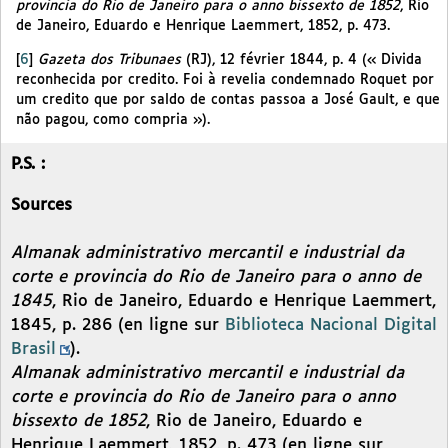
provincia do Rio de Janeiro para o anno bissexto de 1852
, Rio
de Janeiro, Eduardo e Henrique Laemmert, 1852, p. 473.
[
6
]
Gazeta dos Tribunaes
(RJ), 12 février 1844, p. 4 (« Divida
reconhecida por credito. Foi à revelia condemnado Roquet por
um credito que por saldo de contas passoa a José Gault, e que
não pagou, como compria »).
P.S. :
Sources
Almanak administrativo mercantil e industrial da
corte e provincia do Rio de Janeiro para o anno de
1845
, Rio de Janeiro, Eduardo e Henrique Laemmert,
1845, p. 286 (en ligne sur
Biblioteca Nacional Digital
Brasil
).
Almanak administrativo mercantil e industrial da
corte e provincia do Rio de Janeiro para o anno
bissexto de 1852
, Rio de Janeiro, Eduardo e
Henrique Laemmert, 1852, p. 473 (en ligne sur