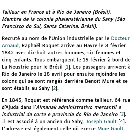
Tailleur en France et à Rio de Janeiro (Brésil).
Membre de la colonie phalanstérienne du Sahy (São
Francisco do Sul, Santa Catarina, Brésil).
Recruté au nom de l’Union industrielle par le
Docteur
Arnaud
, Raphaël Roquet arrive au Havre le 8 février
1842 avec dix-huit autres hommes, six femmes et
cinq enfants. Tous embarquent le 15 février à bord de
La Neustrie pour le Brésil
[
1
]
. Les passagers arrivent à
Rio de Janeiro le 18 avril pour ensuite rejoindre les
colons qui se sont rangés derrière Benoît Mure et se
sont établis au Sahy
[
2
]
.
En 1845, Roquet est référencé comme tailleur, 64 rua
d’Ajuda dans l’
Almanak administrativo mercantil e
industrial da corte e provincia do Rio de Janeiro
[
3
]
.
Il est associé à un ancien du Sahy,
Joseph Gault
[
4
]
.
L’adresse est également celle où exerce
Mme Gault