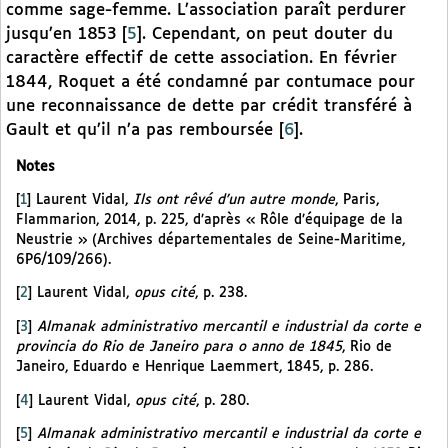
comme sage-femme. L’association paraît perdurer
jusqu’en 1853
[
5
]
. Cependant, on peut douter du
caractère effectif de cette association. En février
1844, Roquet a été condamné par contumace pour
une reconnaissance de dette par crédit transféré à
Gault et qu’il n’a pas remboursée
[
6
]
.
Notes
[
1
]
Laurent Vidal,
Ils ont rêvé d’un autre monde
, Paris,
Flammarion, 2014, p. 225, d’après « Rôle d’équipage de la
Neustrie » (Archives départementales de Seine-Maritime,
6P6/109/266).
[
2
]
Laurent Vidal,
opus cité
, p. 238.
[
3
]
Almanak administrativo mercantil e industrial da corte e
provincia do Rio de Janeiro para o anno de 1845
, Rio de
Janeiro, Eduardo e Henrique Laemmert, 1845, p. 286.
[
4
]
Laurent Vidal,
opus cité
, p. 280.
[
5
]
Almanak administrativo mercantil e industrial da corte e