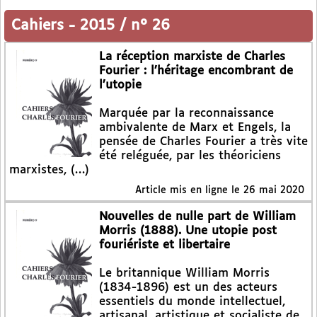
Cahiers
-
2015 / n° 26
La réception marxiste de Charles
Fourier : l’héritage encombrant de
l’utopie
Marquée par la reconnaissance
ambivalente de Marx et Engels, la
pensée de Charles Fourier a très vite
été reléguée, par les théoriciens
marxistes, (…)
Article mis en ligne le
26 mai 2020
Nouvelles de nulle part de William
Morris (1888). Une utopie post
fouriériste et libertaire
Le britannique William Morris
(1834-1896) est un des acteurs
essentiels du monde intellectuel,
artisanal, artistique et socialiste de