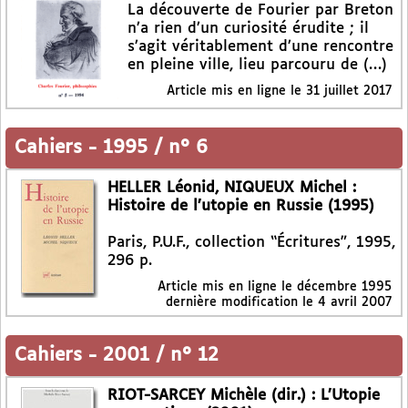
La découverte de Fourier par Breton
n’a rien d’un curiosité érudite ; il
s’agit véritablement d’une rencontre
en pleine ville, lieu parcouru de (…)
Article mis en ligne le
31 juillet 2017
Cahiers
-
1995 / n° 6
HELLER Léonid, NIQUEUX Michel :
Histoire de l’utopie en Russie (1995)
Paris, P.U.F., collection “Écritures”, 1995,
296 p.
Article mis en ligne le
décembre 1995
dernière modification le 4 avril 2007
Cahiers
-
2001 / n° 12
RIOT-SARCEY Michèle (dir.) : L’Utopie