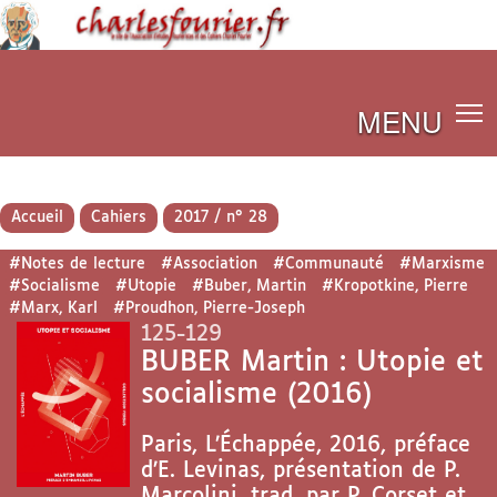
MENU
Accueil
Cahiers
2017 / n° 28
#Notes de lecture
#Association
#Communauté
#Marxisme
#Socialisme
#Utopie
#Buber, Martin
#Kropotkine, Pierre
#Marx, Karl
#Proudhon, Pierre-Joseph
125-129
BUBER Martin : Utopie et
socialisme (2016)
Paris, L’Échappée, 2016, préface
d’E. Levinas, présentation de P.
Marcolini, trad. par P. Corset et