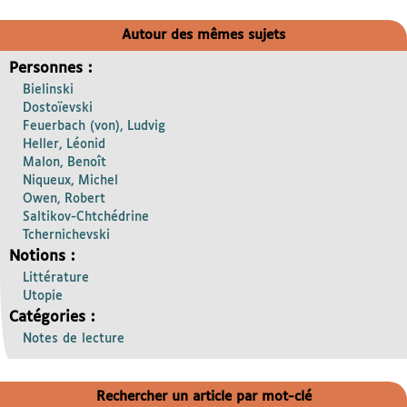
Autour des mêmes sujets
Personnes :
Bielinski
Dostoïevski
Feuerbach (von), Ludvig
Heller, Léonid
Malon, Benoît
Niqueux, Michel
Owen, Robert
Saltikov-Chtchédrine
Tchernichevski
Notions :
Littérature
Utopie
Catégories :
Notes de lecture
Rechercher un article par mot-clé