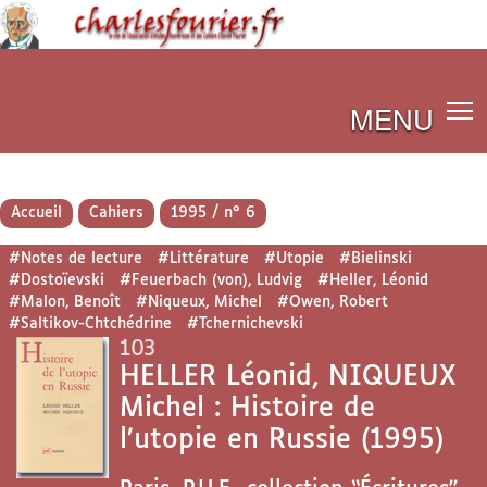
MENU
Accueil
Cahiers
1995 / n° 6
#Notes de lecture
#Littérature
#Utopie
#Bielinski
#Dostoïevski
#Feuerbach (von), Ludvig
#Heller, Léonid
#Malon, Benoît
#Niqueux, Michel
#Owen, Robert
#Saltikov-Chtchédrine
#Tchernichevski
103
HELLER Léonid, NIQUEUX
Michel : Histoire de
l’utopie en Russie (1995)