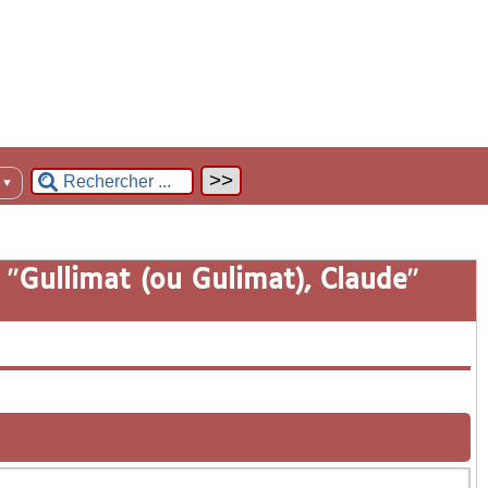
n
▼
 "
Gullimat (ou Gulimat), Claude
"