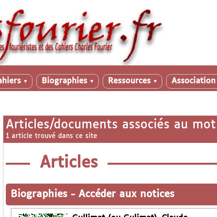
ahiers
Biographies
Ressources
Associatio
▼
▼
▼
Articles/documents associés au mot
1 article trouvé dans ce site
Articles
Biographies
-
Accéder aux notices