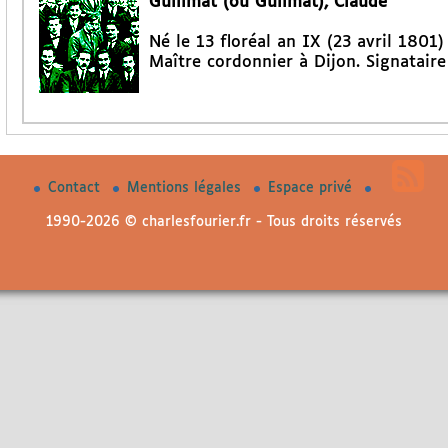
Gullimat (ou Gulimat), Claude
Né le 13 floréal an IX (23 avril 1801)
Maître cordonnier à Dijon. Signataire
Contact
Mentions légales
Espace privé
1990-2026 © charlesfourier.fr - Tous droits réservés