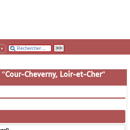
n
▼
 "
Cour-Cheverny, Loir-et-Cher
"