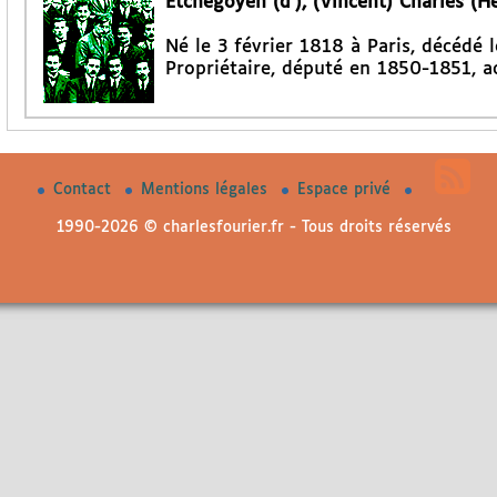
Etchegoyen (d’), (Vincent) Charles (He
Né le 3 février 1818 à Paris, décédé 
Propriétaire, député en 1850-1851, ac
Contact
Mentions légales
Espace privé
1990-2026 © charlesfourier.fr - Tous droits réservés