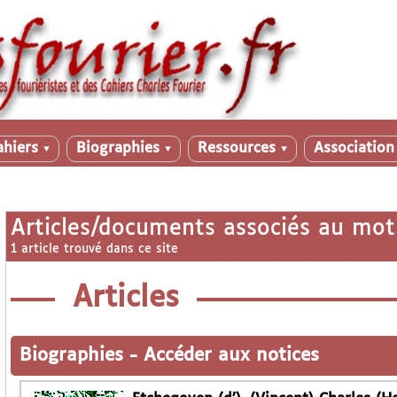
ahiers
Biographies
Ressources
Associatio
▼
▼
▼
Articles/documents associés au mot
1 article trouvé dans ce site
Articles
Biographies
-
Accéder aux notices