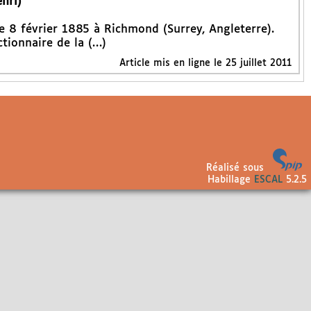
nri)
le 8 février 1885 à Richmond (Surrey, Angleterre).
tionnaire de la (…)
Article mis en ligne le
25 juillet 2011
Réalisé sous
Habillage
ESCAL
5.2.5