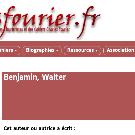
ahiers
Biographies
Ressources
Associatio
▼
▼
▼
Benjamin, Walter
Cet auteur ou autrice a écrit :