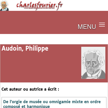
MENU
Audoin, Philippe
Cet auteur ou autrice a écrit :
De l’orgie de musée ou omnigamie mixte en ordre
composé et harmonique