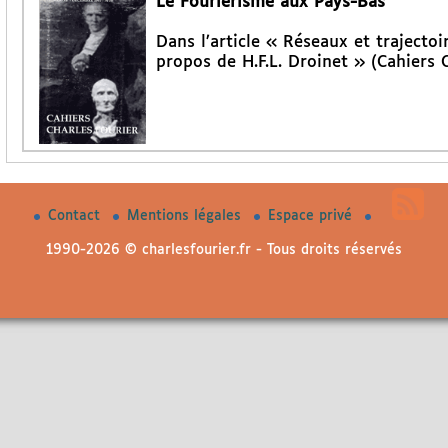
Le Fouriérisme aux Pays-Bas
Dans l’article « Réseaux et trajectoi
propos de H.F.L. Droinet » (Cahiers C
Contact
Mentions légales
Espace privé
1990-2026 © charlesfourier.fr - Tous droits réservés