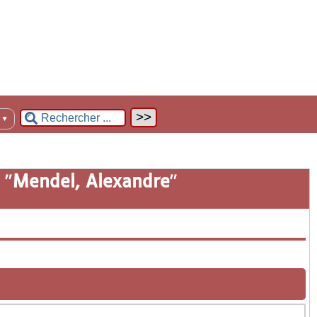
n
▼
 "
Mendel, Alexandre
"