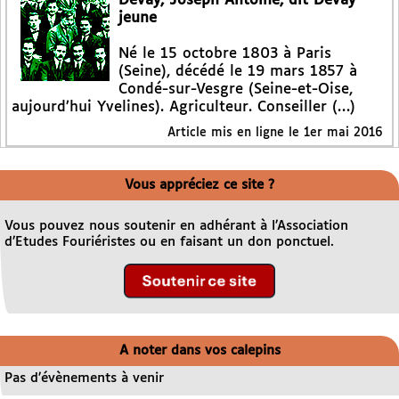
Devay, Joseph Antoine, dit Devay
jeune
Né le 15 octobre 1803 à Paris
(Seine), décédé le 19 mars 1857 à
Condé-sur-Vesgre (Seine-et-Oise,
aujourd’hui Yvelines). Agriculteur. Conseiller (…)
Article mis en ligne le
1er mai 2016
Vous appréciez ce site ?
Vous pouvez nous soutenir en adhérant à l’Association
d’Etudes Fouriéristes ou en faisant un don ponctuel.
A noter dans vos calepins
Pas d’évènements à venir