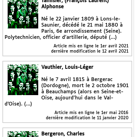
Tamisier, (François Laurent)
Alphonse
Né le 22 janvier 1809 à Lons-le-
Saunier, décédé le 21 mai 1880 à
Paris, 6e arrondissement (Seine).
Polytechnicien, officier d’artillerie, député (…)
Article mis en ligne le
1er avril 2021
dernière modification le 12 avril 2021
Vauthier, Louis-Léger
Né le 7 avril 1815 à Bergerac
(Dordogne), mort le 2 octobre 1901
à Beauchamps (alors en Seine-et-
Oise, aujourd’hui dans le Val-
d’Oise). (…)
Article mis en ligne le
1er mai 2016
dernière modification le 11 janvier 2020
Bergeron, Charles