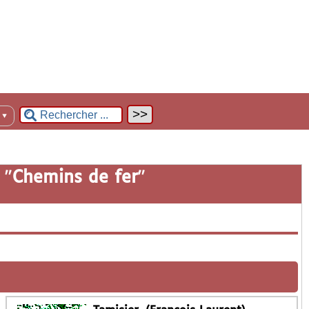
n
▼
 "
Chemins de fer
"