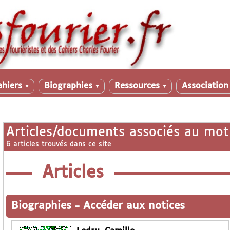
ahiers
Biographies
Ressources
Associatio
▼
▼
▼
Articles/documents associés au mot
6 articles trouvés dans ce site
Articles
Biographies
-
Accéder aux notices