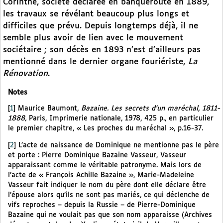
Corinthe, société déclarée en banqueroute en 1889,
les travaux se révélant beaucoup plus longs et
difficiles que prévu. Depuis longtemps déjà, il ne
semble plus avoir de lien avec le mouvement
sociétaire ; son décès en 1893 n’est d’ailleurs pas
mentionné dans le dernier organe fouriériste,
La
Rénovation
.
Notes
[
1
]
Maurice Baumont,
Bazaine. Les secrets d’un maréchal, 1811-
1888,
Paris, Imprimerie nationale, 1978, 425 p., en particulier
le premier chapitre, « Les proches du maréchal », p.16-37.
[
2
]
L’acte de naissance de Dominique ne mentionne pas le père
et porte : Pierre Dominique Bazaine Vasseur, Vasseur
apparaissant comme le véritable patronyme. Mais lors de
l’acte de « François Achille Bazaine », Marie-Madeleine
Vasseur fait indiquer le nom du père dont elle déclare être
l’épouse alors qu’ils ne sont pas mariés, ce qui déclenche de
vifs reproches – depuis la Russie – de Pierre-Dominique
Bazaine qui ne voulait pas que son nom apparaisse (Archives