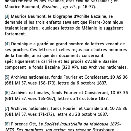
départementales des Yvelines, état civil de Versailles ; et
Maurice Baumont,
Bazaine…, op. cit.
, p. 16-37).
[
3
]
Maurice Baumont, le biographe d’Achille Bazaine, se
demande si les trois enfants savaient que Pierre-Dominique
étaient leur père ; quelques lettres de Mélanie le suggèrent
fortement.
[
4
]
Dominique a gardé un grand nombre de lettres venant de
ses proches. Ces lettres et celles reçus par d’autres membres
de la famille, ainsi que des documents concernant
spécifiquement la carrière et les procès d’Achille Bazaine
composent le fonds Bazaine (320 AP), aux Archives nationales.
[
5
]
Archives nationales, fonds Fourier et Considerant, 10 AS 36
(681 Mi 57, vues 168-170), lettre du 6 octobre 1837.
[
6
]
Archives nationales, fonds Fourier et Considerant, 10 AS 36
(681 Mi 57, vues 165-167), lettre du 13 octobre 1837.
[
7
]
Archives nationales, fonds Fourier et Considerant, 10 AS 36
(681 Mi 57, vues 171-172), lettre du 28 octobre 1837.
[
8
]
Florence Ott,
La Société industrielle de Mulhouse 1825-
1876. Ses membres, son action, ses réseaux
, Strasbourg,