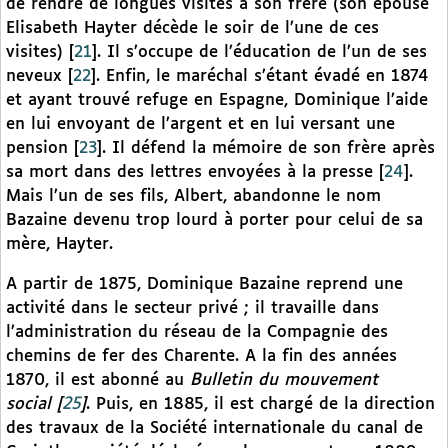
de rendre de longues visites à son frère (son épouse
Elisabeth Hayter décède le soir de l’une de ces
visites)
[
21
]
. Il s’occupe de l’éducation de l’un de ses
neveux
[
22
]
. Enfin, le maréchal s’étant évadé en 1874
et ayant trouvé refuge en Espagne, Dominique l’aide
en lui envoyant de l’argent et en lui versant une
pension
[
23
]
. Il défend la mémoire de son frère après
sa mort dans des lettres envoyées à la presse
[
24
]
.
Mais l’un de ses fils, Albert, abandonne le nom
Bazaine devenu trop lourd à porter pour celui de sa
mère, Hayter.
A partir de 1875, Dominique Bazaine reprend une
activité dans le secteur privé ; il travaille dans
l’administration du réseau de la Compagnie des
chemins de fer des Charente. A la fin des années
1870, il est abonné au
Bulletin du mouvement
social
[
25
]
. Puis, en 1885, il est chargé de la direction
des travaux de la Société internationale du canal de