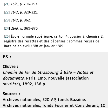
[
21
]
Ibid.,
p. 296-297.
[
22
]
Ibid.,
p. 320-321.
[
23
]
Ibid.,
p. 362.
[
24
]
Ibid.,
p. 369-370.
[
25
]
École normale supérieure, carton 4, dossier 3, chemise 2,
registre des recettes et des dépenses ; sommes reçues de
Bazaine en avril 1878 et janvier 1879.
P.S. :
Œuvre :
Chemin de fer de Strasbourg à Bâle – Notes et
documents
, Paris, Imp. nouvelle (association
ouvrière), 1892, 156 p.
Sources :
Archives nationales, 320 AP, fonds Bazaine.
Archives nationales, fonds Fourier et Considerant, 10