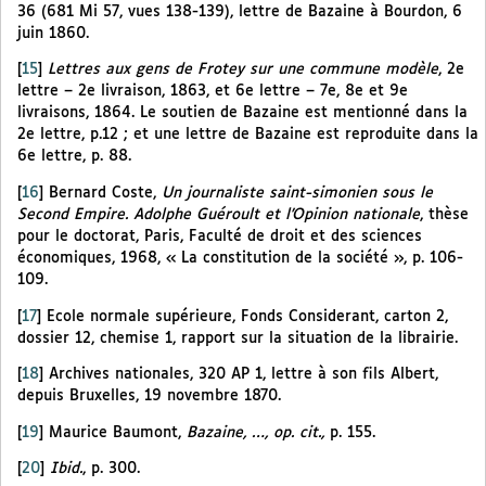
36 (681 Mi 57, vues 138-139), lettre de Bazaine à Bourdon, 6
juin 1860.
[
15
]
Lettres aux gens de Frotey sur une commune modèle
, 2e
lettre – 2e livraison, 1863, et 6e lettre – 7e, 8e et 9e
livraisons, 1864. Le soutien de Bazaine est mentionné dans la
2e lettre, p.12 ; et une lettre de Bazaine est reproduite dans la
6e lettre, p. 88.
[
16
]
Bernard Coste,
Un journaliste saint-simonien sous le
Second Empire. Adolphe Guéroult et l’Opinion nationale
, thèse
pour le doctorat, Paris, Faculté de droit et des sciences
économiques, 1968, « La constitution de la société », p. 106-
109.
[
17
]
Ecole normale supérieure, Fonds Considerant, carton 2,
dossier 12, chemise 1, rapport sur la situation de la librairie.
[
18
]
Archives nationales, 320 AP 1, lettre à son fils Albert,
depuis Bruxelles, 19 novembre 1870.
[
19
]
Maurice Baumont,
Bazaine, …, op. cit.,
p. 155.
[
20
]
Ibid.
, p. 300.