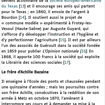
devient actionnaire de la
Société européo-américaine
du Texas
[
13
]
et il encourage ses amis qui partent
pour le Texas ; en 1860, il envoie de l’argent à
Bourdon
[
14
]
. Il soutient aussi le projet de
« commune modèle » expérimenté à Frotey-les-
Vesoul (Haute-Saône) par Auguste Guyard, qui
s’efforce d’y développer l’instruction et l’hygiène et
d’y perfectionner l’agriculture
[
15
]
. Il est par ailleurs
l’un des associés de Guéroult dans la société fondée
en 1859 pour publier
L’Opinion nationale
[
16
]
. En
1868, il apporte 100 francs à la société qui exploite
la Librairie des sciences sociales
[
17
]
.
Le frère d’Achille Bazaine
Il enseigne à l’Ecole des ponts et chaussées pendant
une quinzaine d’années ; mais les poursuites contre
son frère Achille, consécutives à la reddition de son
armée à Metz en octobre 1870, l’amènent à
interrompre ses cours et à demander sa mise à la