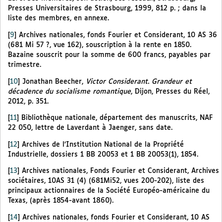
Presses Universitaires de Strasbourg, 1999, 812 p. ; dans la
liste des membres, en annexe.
[
9
]
Archives nationales, fonds Fourier et Considerant, 10 AS 36
(681 Mi 57 ?, vue 162), souscription à la rente en 1850.
Bazaine souscrit pour la somme de 600 francs, payables par
trimestre.
[
10
]
Jonathan Beecher,
Victor Considerant. Grandeur et
décadence du socialisme romantique
, Dijon, Presses du Réel,
2012, p. 351.
[
11
]
Bibliothèque nationale, département des manuscrits, NAF
22 050, lettre de Laverdant à Jaenger, sans date.
[
12
]
Archives de l’Institution National de la Propriété
Industrielle, dossiers 1 BB 20053 et 1 BB 20053(1), 1854.
[
13
]
Archives nationales, Fonds Fourier et Considerant, Archives
sociétaires, 10AS 31 (4) (681Mi52, vues 200-202), liste des
principaux actionnaires de la Société Européo-américaine du
Texas, (après 1854-avant 1860).
[
14
]
Archives nationales, fonds Fourier et Considerant, 10 AS