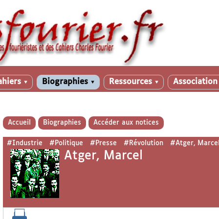
ahiers
Biographies
Ressources
Associatio
▼
▼
▼
Accueil
Biographies
Accéder aux notices
#Industrie
#Politique
#Presse
#Révolution
#Atger, Marce
Atger, Marcel