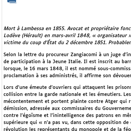
Mort à Lambessa en 1855. Avocat et propriétaire fon
Lodève (Hérault) en mars-avril 1848, « organisateur » d
victime du coup d’État du 2 décembre 1851. Probableme
Selon la lettre du procureur Zangiacomi à un juge d’in
de participation à la Jeune Italie. Il est inscrit au ba
lorsque, le 16 mars 1848, il est nommé sous-commiss
proclamation à ses administrés, il affirme son dévoue
Lors d’une émeute d’ouvriers qui attaquent les prisons 
collision entre la garde nationale et les émeutiers. Le
mécontentement et portent plainte contre Atger qui rés
démission, adressée aux commissaires du Gouvernement
contre l’égoïsme et l’inintelligence des patrons en 
supérieure qui « n’a pas vu, dans cette opposition de 
révolution les représentants du monopole et de la féoda