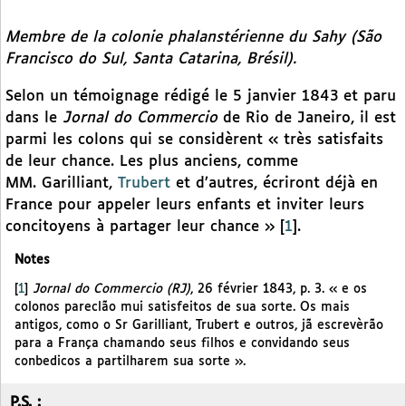
Membre de la colonie phalanstérienne du Sahy (São
Francisco do Sul, Santa Catarina, Brésil).
Selon un témoignage rédigé le 5 janvier 1843 et paru
dans le
Jornal do Commercio
de Rio de Janeiro, il est
parmi les colons qui se considèrent « très satisfaits
de leur chance. Les plus anciens, comme
MM. Garilliant,
Trubert
et d’autres, écriront déjà en
France pour appeler leurs enfants et inviter leurs
concitoyens à partager leur chance »
[
1
]
.
Notes
[
1
]
Jornal do Commercio (RJ)
, 26 février 1843, p. 3. « e os
colonos pareclão mui satisfeitos de sua sorte. Os mais
antigos, como o Sr Garilliant, Trubert e outros, jã escrevèrão
para a França chamando seus filhos e convidando seus
conbedicos a partilharem sua sorte ».
P.S. :