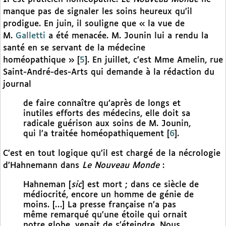
manque pas de signaler les soins heureux qu’il
prodigue. En juin, il souligne que « la vue de
M.
Galletti
a été menacée. M. Jounin lui a rendu la
santé en se servant de la médecine
homéopathique »
[
5
]
. En juillet, c’est Mme Amelin, rue
Saint-André-des-Arts qui demande à la rédaction du
journal
de faire connaître qu’après de longs et
inutiles efforts des médecins, elle doit sa
radicale guérison aux soins de M. Jounin,
qui l’a traitée homéopathiquement
[
6
]
.
C’est en tout logique qu’il est chargé de la nécrologie
d’Hahnemann dans
Le Nouveau Monde
:
Hahneman [
sic
] est mort ; dans ce siècle de
médiocrité, encore un homme de génie de
moins. […] La presse française n’a pas
même remarqué qu’une étoile qui ornait
notre globe, venait de s’éteindre. Nous