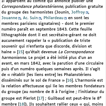
Il appartient au comité qui annonce publier une
Correspondance phalanstérienne
, publication gratuite
du groupe des harmonistes (Jounin,
Joffroy
,
Jouanne
,
Ac. Suin
,
Philardeau
en sont les
membres parisiens signataires) - dont le premier
numéro paraît en septembre 1843. Cette feuille
lithographiée dont il est secrétaire-gérant ne doit
aucunement rappeler la « publication de triste
souvenir qui n’enfanta que discorde, division et
haine »
[
15
]
qu’était devenue
La Correspondance
harmonienne
. Le projet a été initié plus d’un an
avant, en mars 1842, avec la parution d’une circulaire
puis d’un numéro quelques semaines après. Il s’agit
de « rétablir [les liens entre] les Phalanstériens
disséminés sur le sol de France »
[
16
]
. L’harmonie est
la relation affectueuse qui lie les membres fondateurs
du groupe (au nombre de 8 à l’origine ; l’initiateur du
e
groupe est Pierlot
[
17
]
; Guilbaud est peut-être le 8
membre
[
18
]
). Ils souhaitent rallier ceux « qui, moins