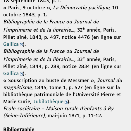
18 septembre 1843, p. 1.
« Paris, 9 octobre »,
La Démocratie pacifique
, 10
octobre 1843, p. 1.
Bibliographie de la France ou Journal de
e
l’imprimerie et de la librairie...
, 32
année, Paris,
Pillet aîné, 1843, p. 497, notice 4476 (en ligne sur
Gallica
).
Bibliographie de la France ou Journal de
e
l’imprimerie et de la librairie...
, 33
année, Paris,
Pillet aîné, 1844, p. 289, notice 2834 (en ligne sur
Gallica
).
« Souscription au buste de Messmer »,
Journal du
magnétisme
, 1845, tome 1, p. 527 (en ligne sur la
bibliothèque patrimoniale de l’Université Pierre et
Marie Curie,
Jubilothèque
).
Ecole sociétaire – Maison rurale d’enfants à Ry
(Seine-Inférieure)
, mai-juin 1871, p. 11-12.
Bibliographie