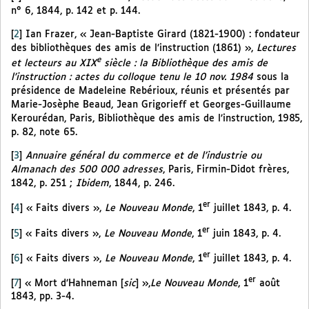
n° 6, 1844, p. 142 et p. 144.
[
2
]
Ian Frazer, « Jean-Baptiste Girard (1821-1900) : fondateur
des bibliothèques des amis de l’instruction (1861) »,
Lectures
e
et lecteurs au XIX
siècle : la Bibliothèque des amis de
l’instruction : actes du colloque tenu le 10 nov. 1984
sous la
présidence de Madeleine Rebérioux, réunis et présentés par
Marie-Josèphe Beaud, Jean Grigorieff et Georges-Guillaume
Kerourédan, Paris, Bibliothèque des amis de l’instruction, 1985,
p. 82, note 65.
[
3
]
Annuaire général du commerce et de l’industrie ou
Almanach des 500 000 adresses
, Paris, Firmin-Didot frères,
1842, p. 251 ;
Ibidem
, 1844, p. 246.
er
[
4
]
« Faits divers »,
Le Nouveau Monde
, 1
juillet 1843, p. 4.
er
[
5
]
« Faits divers »,
Le Nouveau Monde
, 1
juin 1843, p. 4.
er
[
6
]
« Faits divers »,
Le Nouveau Monde
, 1
juillet 1843, p. 4.
er
[
7
]
« Mort d’Hahneman [
sic
] »,
Le Nouveau Monde
, 1
août
1843, pp. 3-4.