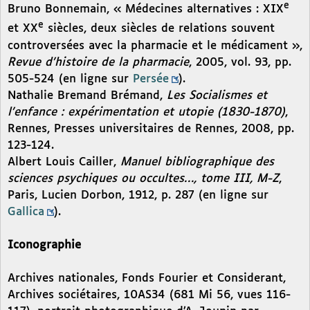
e
Bruno Bonnemain, « Médecines alternatives : XIX
e
et XX
siècles, deux siècles de relations souvent
controversées avec la pharmacie et le médicament »,
Revue d’histoire de la pharmacie
, 2005, vol. 93, pp.
505-524 (en ligne sur
Persée
).
Nathalie Bremand Brémand,
Les Socialismes et
l’enfance : expérimentation et utopie (1830-1870)
,
Rennes, Presses universitaires de Rennes, 2008, pp.
123-124.
Albert Louis Cailler,
Manuel bibliographique des
sciences psychiques ou occultes…, tome III, M-Z
,
Paris, Lucien Dorbon, 1912, p. 287 (en ligne sur
Gallica
).
Iconographie
Archives nationales, Fonds Fourier et Considerant,
Archives sociétaires, 10AS34 (681 Mi 56, vues 116-