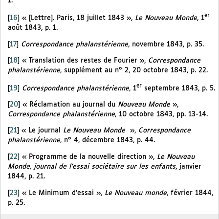
1.
er
[
16
]
« [Lettre]. Paris, 18 juillet 1843 »,
Le Nouveau Monde
, 1
août 1843, p. 1.
[
17
]
Correspondance phalanstérienne
, novembre 1843, p. 35.
[
18
]
« Translation des restes de Fourier »,
Correspondance
phalanstérienne
, supplément au n° 2, 20 octobre 1843, p. 22.
er
[
19
]
Correspondance phalanstérienne
, 1
septembre 1843, p. 5.
[
20
]
« Réclamation au journal du
Nouveau Monde
»,
Correspondance phalanstérienne
, 10 octobre 1843, pp. 13-14.
[
21
]
« Le journal
Le Nouveau Monde
»,
Correspondance
phalanstérienne
, n° 4, décembre 1843, p. 44.
[
22
]
« Programme de la nouvelle direction »,
Le Nouveau
Monde, journal de l’essai sociétaire sur les enfants
, janvier
1844, p. 21.
[
23
]
« Le Minimum d’essai »,
Le Nouveau monde
, février 1844,
p. 25.