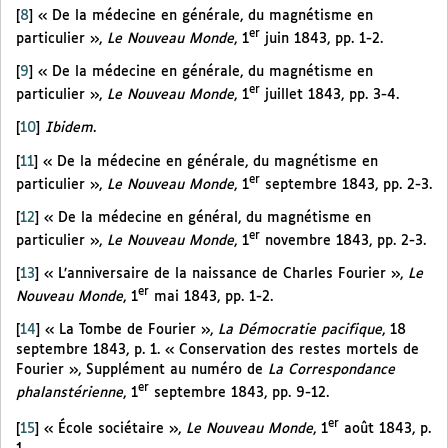
[
8
]
« De la médecine en générale, du magnétisme en
er
particulier »,
Le Nouveau Monde
, 1
juin 1843, pp. 1-2.
[
9
]
« De la médecine en générale, du magnétisme en
er
particulier »,
Le Nouveau Monde
, 1
juillet 1843, pp. 3-4.
[
10
]
Ibidem
.
[
11
]
« De la médecine en générale, du magnétisme en
er
particulier »,
Le Nouveau Monde
, 1
septembre 1843, pp. 2-3.
[
12
]
« De la médecine en général, du magnétisme en
er
particulier »,
Le Nouveau Monde
, 1
novembre 1843, pp. 2-3.
[
13
]
« L’anniversaire de la naissance de Charles Fourier »,
Le
er
Nouveau Monde
, 1
mai 1843, pp. 1-2.
[
14
]
« La Tombe de Fourier »,
La Démocratie pacifique
, 18
septembre 1843, p. 1. « Conservation des restes mortels de
Fourier », Supplément au numéro de
La Correspondance
er
phalanstérienne
, 1
septembre 1843, pp. 9-12.
er
[
15
]
« École sociétaire »,
Le Nouveau Monde
, 1
août 1843, p.