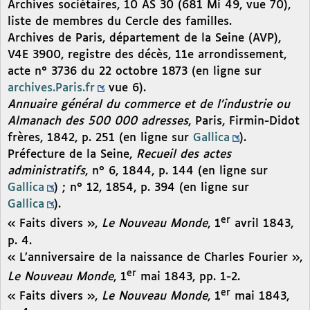
Archives sociétaires, 10 AS 30 (681 Mi 49, vue 70),
liste de membres du Cercle des familles.
Archives de Paris, département de la Seine (AVP),
V4E 3900, registre des décès, 11e arrondissement,
acte n° 3736 du 22 octobre 1873 (en ligne sur
archives.Paris.fr
vue 6).
Annuaire général du commerce et de l’industrie ou
Almanach des 500 000 adresses
, Paris, Firmin-Didot
frères, 1842, p. 251 (en ligne sur
Gallica
).
Préfecture de la Seine,
Recueil des actes
administratifs
, n° 6, 1844, p. 144 (en ligne sur
Gallica
) ; n° 12, 1854, p. 394 (en ligne sur
Gallica
).
er
« Faits divers »,
Le Nouveau Monde
, 1
avril 1843,
p. 4.
« L’anniversaire de la naissance de Charles Fourier »,
er
Le Nouveau Monde
, 1
mai 1843, pp. 1-2.
er
« Faits divers »,
Le Nouveau Monde
, 1
mai 1843,