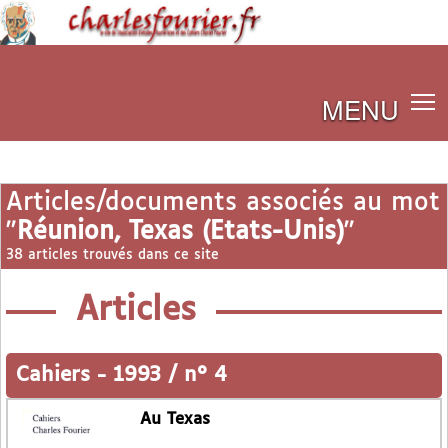
MENU
Articles/documents associés au mot
"
Réunion, Texas (Etats-Unis)
"
38 articles trouvés dans ce site
Articles
Cahiers
-
1993 / n° 4
Au Texas