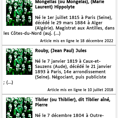
Mongellas (ou Mongelas), (Marie
Laurent) Hippolyte
Né le 1er juillet 1815 à Paris (Seine),
décédé le 29 mars 1884 à Alger
(Algérie). Magistrat aux Antilles, dans
les Côtes-du-Nord (auj. (…)
Article mis en ligne le
18 décembre 2022
Rouby, (Jean Paul) Jules
Né le 7 janvier 1819 à Caux-et-
Sauzens (Aude), décédé le 21 janvier
1893 à Paris, 14e arrondissement
(Seine). Négociant, puis publiciste
; (…)
Article mis en ligne le
10 juillet 2018
Tiblier (ou Thiblier), dit Tiblier aîné,
Pierre
Né le 7 décembre 1804 à Outre-