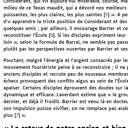
Considerant, qui vit aujourd’hui misérable, courbé, ma
milieu de ce Texas maudit, qui a dévoré nos meilleurs
puissantes, les plus claires, les plus saintes
[
5
]
». A pe
d’« apprendre la triste position de Considerant et des
quelques amis ; par ailleurs, il encourage Barrier et c
reconstituer l’École
[
6
]
. Si les disciples expriment leu
loin », selon la formule de Barrai, ne semble pas pas
plutôt par les perspectives ouvertes par Barrier et ses
Pourtant, malgré l’énergie et l’argent consacrés par l
mouvement fouriériste peine à se reconstruire ; il ne
anciens disciples et recrute peu de nouveaux membres ;
échecs provoquent des conflits aigus au sein de l’Écol
apaiser. Certains disciples éprouvent des doutes sur la
dynamique et efficace. Laverdant estime que « le grou
dernier, et déjà il froidit. Barrier est venu là en docte
son impulsion puisse vivifier, on ne remplace pas ais
plus
[
7
]
».