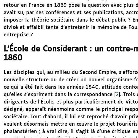
retour en France en 1869 pose la question avec plus de
avait su, par ses conférences et ses publications, accr
imposer la théorie sociétaire dans le débat public ? E
divisé et affaibli tente d’entretenir la mémoire de Fou
entreprise ?
L’École de Considerant : un contre-m
1860
Les disciples qui, au milieu du Second Empire, s’effor
nouvelle structure ou de créer un nouvel organisme fou
ce qui a été fait dans les années 1840, attitude confor
qu’elles s’expriment dans la correspondance
[
2
]
. Trois
dirigeants de l’École, et plus particulièrement de Vic
désigné, apparaît néanmoins comme le principal resp
sociétaire. Tout d’abord, il lui est reproché d’avoir pri
veulent désormais mettre en œuvre le projet fouriériste
phalanstérien ; à vrai dire, il s’agit là d’une critique