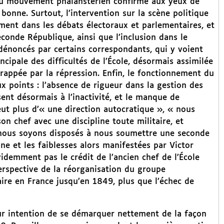
 du mouvement phalanstérien confirme aux yeux de
bonne. Surtout, l’intervention sur la scène politique
ement dans les débats électoraux et parlementaires, et
econde République, ainsi que l’inclusion dans le
énoncés par certains correspondants, qui y voient
ncipale des difficultés de l’École, désormais assimilée
rappée par la répression. Enfin, le fonctionnement du
 points : l’absence de rigueur dans la gestion des
sent désormais à l’inactivité, et le manque de
veut plus d’« une direction autocratique », « nous
on chef avec une discipline toute militaire, et
 nous soyons disposés à nous soumettre une seconde
ane et les faiblesses alors manifestées par Victor
idemment pas le crédit de l’ancien chef de l’École
perspective de la réorganisation du groupe
ire en France jusqu’en 1849, plus que l’échec de
eur intention de se démarquer nettement de la façon