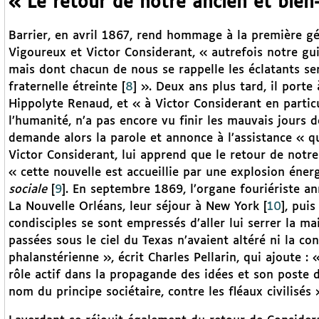
« Le retour de notre ancien et bien
Barrier, en avril 1867, rend hommage à la première gén
Vigoureux et Victor Considerant, « autrefois notre gui
mais dont chacun de nous se rappelle les éclatants se
fraternelle étreinte
[
8
]
». Deux ans plus tard, il porte
Hippolyte Renaud, et « à Victor Considerant en particu
l’humanité, n’a pas encore vu finir les mauvais jours de
demande alors la parole et annonce à l’assistance « q
Victor Considerant, lui apprend que le retour de notre
« cette nouvelle est accueillie par une explosion én
sociale
[
9
]
. En septembre 1869, l’organe fouriériste an
La Nouvelle Orléans, leur séjour à New York
[
10
]
, puis
condisciples se sont empressés d’aller lui serrer la m
passées sous le ciel du Texas n’avaient altéré ni la con
phalanstérienne », écrit Charles Pellarin, qui ajoute : 
rôle actif dans la propagande des idées et son poste d
nom du principe sociétaire, contre les fléaux civilisés 