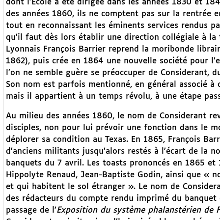
dont l’École a été dirigée dans les années 1830 et 184
des années 1860, ils ne comptent pas sur la rentrée en
tout en reconnaissant les éminents services rendus par
qu’il faut dès lors établir une direction collégiale à l
Lyonnais François Barrier reprend la moribonde librairi
1862), puis crée en 1864 une nouvelle société pour l’e
l’on ne semble guère se préoccuper de Considerant, du 
Son nom est parfois mentionné, en général associé à ce
mais il appartient à un temps révolu, à une étape passé
Au milieu des années 1860, le nom de Considerant rev
disciples, non pour lui prévoir une fonction dans le m
déplorer sa condition au Texas. En 1865, François Barrie
d’anciens militants jusqu’alors restés à l’écart de la n
banquets du 7 avril. Les toasts prononcés en 1865 et
Hippolyte Renaud, Jean-Baptiste Godin, ainsi que « n
et qui habitent le sol étranger ». Le nom de Consideran
des rédacteurs du compte rendu imprimé du banquet de
passage de l’
Exposition du système phalanstérien de F