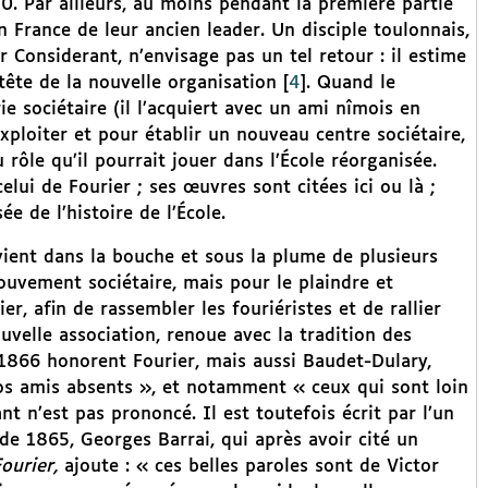
0. Par ailleurs, au moins pendant la première partie
 France de leur ancien leader. Un disciple toulonnais,
 Considerant, n’envisage pas un tel retour : il estime
a tête de la nouvelle organisation
[
4
]
. Quand le
e sociétaire (il l’acquiert avec un ami nîmois en
xploiter et pour établir un nouveau centre sociétaire,
rôle qu’il pourrait jouer dans l’École réorganisée.
lui de Fourier ; ses œuvres sont citées ici ou là ;
e de l’histoire de l’École.
ient dans la bouche et sous la plume de plusieurs
ouvement sociétaire, mais pour le plaindre et
r, afin de rassembler les fouriéristes et de rallier
ouvelle association, renoue avec la tradition des
 1866 honorent Fourier, mais aussi Baudet-Dulary,
os amis absents », et notamment « ceux qui sont loin
t n’est pas prononcé. Il est toutefois écrit par l’un
 1865, Georges Barrai, qui après avoir cité un
ourier,
ajoute : « ces belles paroles sont de Victor