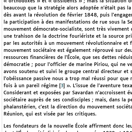
« orthodoxes » et « dissidents » ; mais la situation
beaucoup que la stratégie alors adoptée n’était pas la 
dès avant la révolution de février 1848, puis l’engag
la participation à des manifestations de rue sous la S
mouvement démocrate-socialiste, sont très vivement d
une trahison de la doctrine fouriériste et la source pri
par les autorités à un mouvement révolutionnaire et f
mouvement sociétaire est également réprouvé sur deux
ressources financières de l’École, que ses dettes rédui
démocratie ; pour l’officier de marine Piriou, qui ne 
avons soutenu et suivi le groupe central directeur et s
l’obéissance passive nous a trop mal réussi pour que
fois à un pareil régime
[
3
]
». L’issue de l’aventure tex
Considerant et exposées par Savardan n’accroissent év
sociétaire auprès de ses condisciples ; mais, dans la 
phalanstérien, c’est la direction du mouvement sociéta
Réunion, qui est visée par les critiques.
Les fondateurs de la nouvelle École affirment donc l