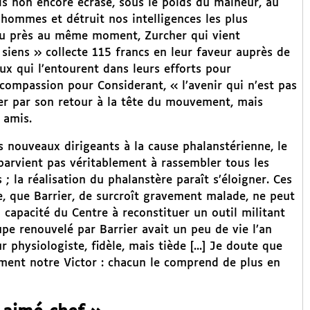
is non encore écrasé, sous le poids du malheur, au
 hommes et détruit nos intelligences les plus
u près au même moment, Zurcher qui vient
 siens » collecte 115 francs en leur faveur auprès de
eux qui l’entourent dans leurs efforts pour
r compassion pour Considerant, « l’avenir qui n’est pas
ser par son retour à la tête du mouvement, mais
 amis.
es nouveaux dirigeants à la cause phalanstérienne, le
 parvient pas véritablement à rassembler tous les
 la réalisation du phalanstère paraît s’éloigner. Ces
e, que Barrier, de surcroît gravement malade, ne peut
 capacité du Centre à reconstituer un outil militant
pe renouvelé par Barrier avait un peu de vie l’an
ur physiologiste, fidèle, mais tiède [...] Je doute que
ément notre Victor : chacun le comprend de plus en