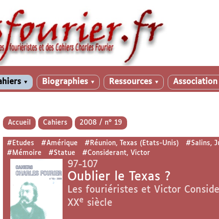
ahiers
Biographies
Ressources
Associatio
▼
▼
▼
Accueil
Cahiers
2008 / n° 19
#Etudes
#Amérique
#Réunion, Texas (Etats-Unis)
#Salins, J
#Mémoire
#Statue
#Considerant, Victor
97-107
Oublier le Texas ?
Les fouriéristes et Victor Consid
e
XX
siècle