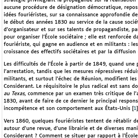
stratégie privilégiant la propagande sur la réalisation
aucune procédure de désignation démocratique, repos
idées fouriéristes, sur sa connaissance approfondie d
le début des années 1830 au service de la cause sociét
d’organisateur et sur ses talents de propagandiste, par
pour organiser l’École sociétaire ; elle est renforcé
fouriériste, qui gagne en audience et en militants : l
croissance des effectifs sociétaires et par la diffusion 
Les difficultés de l’École à partir de 1849, quand une 
l’arrestation, tandis que les mesures répressives rédui
militants, et surtout l’échec de Réunion, modifient les
Considerant. Le réquisitoire le plus radical est sans 
au Texas,
commence par un examen très critique de l’a
1830, avant de faire de ce dernier le principal respons
incompétence et son comportement aux États-Unis
[
1
]
Vers 1860, quelques fouriéristes tentent de rétablir des
autour d’une revue, d’une librairie et de diverses mani
Considerant ? Comment se situer par rapport à l’École