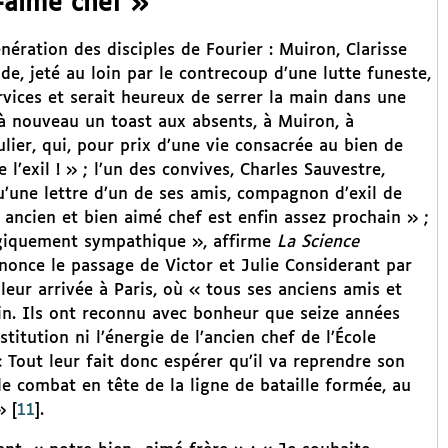
-aimé chef »
ération des disciples de Fourier : Muiron, Clarisse
de, jeté au loin par le contrecoup d’une lutte funeste,
rvices et serait heureux de serrer la main dans une
 à nouveau un toast aux absents, à Muiron, à
lier, qui, pour prix d’une vie consacrée au bien de
 l’exil ! » ; l’un des convives, Charles Sauvestre,
u’une lettre d’un de ses amis, compagnon d’exil de
 ancien et bien aimé chef est enfin assez prochain » ;
ergiquement sympathique », affirme
La Science
nonce le passage de Victor et Julie Considerant par
 leur arrivée à Paris, où « tous ses anciens amis et
ain. Ils ont reconnu avec bonheur que seize années
stitution ni l’énergie de l’ancien chef de l’École
« Tout leur fait donc espérer qu’il va reprendre son
e combat en tête de la ligne de bataille formée, au
»
[
11
]
.