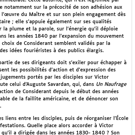
 immédiate. Cette autorité, qui n’est légitimée par
e notamment sur la précocité de son adhésion aux
e l’œuvre du Maître et sur son plein engagement dès
aire ; elle s’appuie également sur ses qualités
 la plume et la parole, sur l’énergie qu’il déploie
e dans les années 1840 par l’expansion du mouvement
es choix de Considerant semblent validés par la
des idées fouriéristes à des publics élargis.
partie de ses dirigeants doit s’exiler pour échapper à
sent les possibilités d’action et d’expression des
 jugements portés par les disciples sur Victor
doute celui d’Auguste Savardan, qui, dans
Un Naufrage
ction de Considerant depuis le début des années
able de la faillite américaine, et de dénoncer son
.
 liens entre les disciples, puis de réorganiser l’École
festations. Quelle place alors accorder à Victor
 qu’il a dirigée dans les années 1830- 1840 ? Son