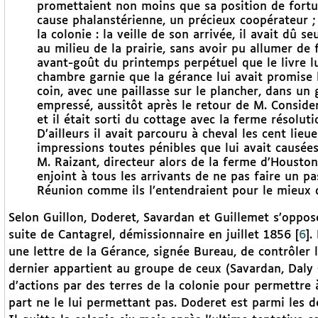
promettaient non moins que sa position de fort
cause phalanstérienne, un précieux coopérateur ;
la colonie : la veille de son arrivée, il avait dû s
au milieu de la prairie, sans avoir pu allumer de 
avant-goût du printemps perpétuel que le livre lu
chambre garnie que la gérance lui avait promise lo
coin, avec une paillasse sur le plancher, dans un g
empressé, aussitôt après le retour de M. Consideran
et il était sorti du cottage avec la ferme résolut
D’ailleurs il avait parcouru à cheval les cent lie
impressions toutes pénibles que lui avait causée
M. Raizant, directeur alors de la ferme d’Houston,
enjoint à tous les arrivants de ne pas faire un pa
Réunion comme ils l’entendraient pour le mieux d
Selon Guillon, Doderet, Savardan et Guillemet s’oppose
suite de Cantagrel, démissionnaire en juillet 1856
[
6
]
.
une lettre de la Gérance, signée Bureau, de contrôler
dernier appartient au groupe de ceux (Savardan, Daly
d’actions par des terres de la colonie pour permettre à
part ne le lui permettant pas. Doderet est parmi les de