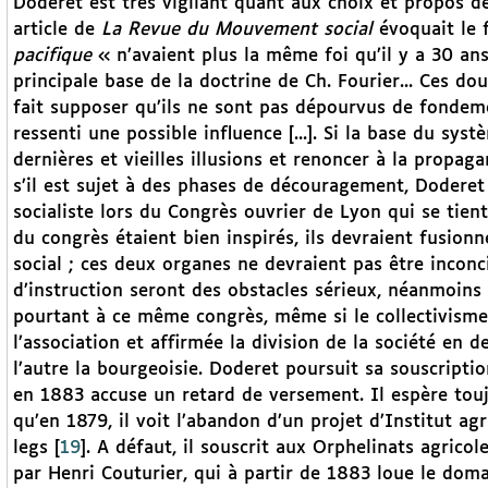
Doderet est très vigilant quant aux choix et propos de
article de
La Revue du Mouvement social
évoquait le 
pacifique
« n’avaient plus la même foi qu’il y a 30 ans
principale base de la doctrine de Ch. Fourier... Ces d
fait supposer qu’ils ne sont pas dépourvus de fondemen
ressenti une possible influence [...]. Si la base du sys
dernières et vieilles illusions et renoncer à la propag
s’il est sujet à des phases de découragement, Doderet
socialiste lors du Congrès ouvrier de Lyon qui se tient
du congrès étaient bien inspirés, ils devraient fusio
social ; ces deux organes ne devraient pas être inconci
d’instruction seront des obstacles sérieux, néanmoins
pourtant à ce même congrès, même si le collectivisme 
l’association et affirmée la division de la société en d
l’autre la bourgeoisie. Doderet poursuit sa souscripti
en 1883 accuse un retard de versement. Il espère touj
qu’en 1879, il voit l’abandon d’un projet d’Institut agr
legs
[
19
]
. A défaut, il souscrit aux Orphelinats agrico
par Henri Couturier, qui à partir de 1883 loue le doma