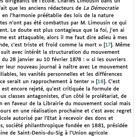
s dirigeants de l’Ecole. Charles Limousin dans un
fait que les anciens rédacteurs de
La Démocratie
 en l’harmonie préétablie des lois de la nature
outes n’ont pas été combattus par M. Limousin ce qui
t. Le doute est plus contagieux que la foi, j’en ai
tème est attaquable, alors il me faut dire adieu à mes
ande, c’est triste et froid comme la mort »
[
17
]
. Même
 suit avec intérêt la structuration du mouvement
 du 28 janvier au 10 février 1878 : « si les ouvriers
nner leur nouveau journal à naître avec Le mouvement
liables, les vanités personnelles et les différences
 ce serait un rapprochement à tenter »
[
18
]
. C’est
est encore rejeté, qu’est critiquée la formule de
eux classes antagonistes, d’un côté le prolétariat, de
on en faveur de la Librairie du mouvement social mais
ours en une réalisation prochaine et c’est avec regret
icole autorisé par l’Etat à recevoir des dons et
les, société philanthropique fondée en 1881, présidée
ine de Saint-Denis-du-Sig à l’Union agricole