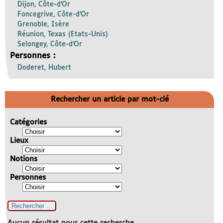
Dijon, Côte-d’Or
Foncegrive, Côte-d’Or
Grenoble, Isère
Réunion, Texas (Etats-Unis)
Selongey, Côte-d’Or
Personnes :
Doderet, Hubert
Rechercher un article par mot-clé
Catégories
Lieux
Notions
Personnes
Aucun résultat pour cette recherche