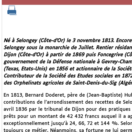
Né à Selongey (Côte-d’Or) le 3 novembre 1813. Encore 
Selongey sous la monarchie de Juillet. Rentier résida
Dijon (Côte-d’Or) à partir de 1869 puis Foncegrive (C
gouvernement de la Défense nationale à Gevrey-Chamb
(Texas, Etats-Unis) en 1856 et actionnaire de la Socié
Contributeur de la Société des Etudes sociales en 1872
des Orphelinats agricoles de Saint-Denis-du-Sig (Algér
En 1813, Bernard Doderet, père de (Jean-Baptiste) H
contributions de l’arrondissement des recettes de Sel
avril 1836 par le tribunal de Dijon pour des pratiques 
prêts pour un montant de 42 432 francs auquel il a a
exceptionnellement jusqu’à 24, 66, 72 et 144 %. Selo
toujours ce métier. Néanmoins, sa fortune ne lui permet