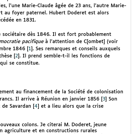
les, l’une Marie-Claude âgée de 23 ans, l’autre Marie-
t au foyer paternel. Hubert Doderet est alors
écédée en 1831.
e sociétaire dès 1846. Il est fort probablement
mocratie pacifique
à l’attention de C[ombet] (voir
embre 1846
[
1
]
. Ses remarques et conseils auxquels
thèse
[
2
]
. Il prend semble-t-il les fonctions de
qui se constitue.
lement au financement de la Société de colonisation
ancs. Il arrive à Réunion en janvier 1856
[
3
]
Son
t de Savardan
[
4
]
et a lieu alors que la crise
e nouveaux colons. Je citerai M. Doderet, jeune
 agriculture et en constructions rurales