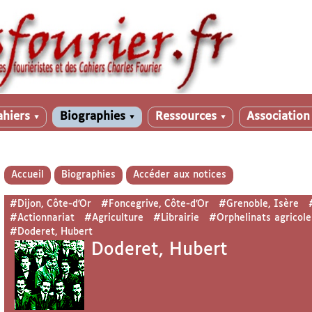
ahiers
Biographies
Ressources
Associatio
▼
▼
▼
Accueil
Biographies
Accéder aux notices
#Dijon, Côte-d’Or
#Foncegrive, Côte-d’Or
#Grenoble, Isère
#Actionnariat
#Agriculture
#Librairie
#Orphelinats agricole
#Doderet, Hubert
Doderet, Hubert