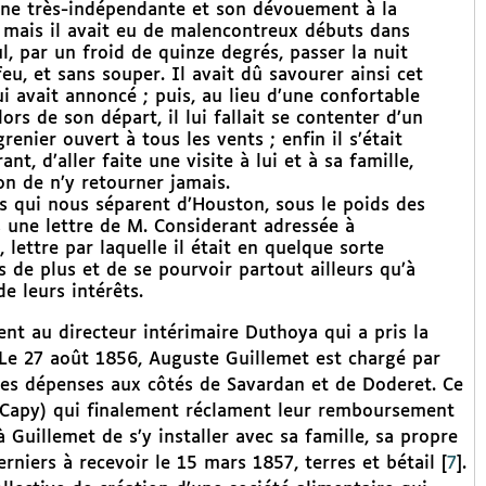
une très-indépendante et son dévouement à la
 mais il avait eu de malencontreux débuts dans
eul, par un froid de quinze degrés, passer la nuit
feu, et sans souper. Il avait dû savourer ainsi cet
i avait annoncé ; puis, au lieu d’une confortable
rs de son départ, il lui fallait se contenter d’un
renier ouvert à tous les vents ; enfin il s’était
t, d’aller faite une visite à lui et à sa famille,
ion de n’y retourner jamais.
ues qui nous séparent d’Houston, sous le poids des
s une lettre de M. Considerant adressée à
 lettre par laquelle il était en quelque sorte
s de plus et de se pourvoir partout ailleurs qu’à
e leurs intérêts.
nt au directeur intérimaire Duthoya qui a pris la
 Le 27 août 1856, Auguste Guillemet est chargé par
 les dépenses aux côtés de Savardan et de Doderet. Ce
 Capy) qui finalement réclament leur remboursement
 Guillemet de s’y installer avec sa famille, sa propre
rniers à recevoir le 15 mars 1857, terres et bétail
[
7
]
.