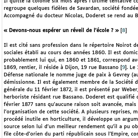
Il quitte la colonie six mois après l’ultime tentative c
regroupe quelques fidèles de Savardan, société fondée 
Accompagné du docteur Nicolas, Doderet se rend au Br
« Devons-nous espérer un réveil de l’école ? »
[
8
]
Il est cité sans profession dans le répertoire Noirot d
sociales établi au cours des années 1860. Il est domici
probablement lui qui, en 1860 et 1861, correspond a
1869, rentier, il réside à Dijon, 19 rue Bassano
[
9
]
. Le
Défense nationale le nomme juge de paix à Gevrey (au
démissionne. Il est également membre de la Société d’
générale du 11 février 1872, il est présenté par Weber,
herboriste résidant rue Bassano. Doderet est qualifié
février 1877 sans qu’aucune raison soit avancée, mais i
l’organisation de cette société. A plusieurs reprises, 
procédé inutile en horticulture, il développe un argum
source selon lui d’un meilleur rendement qu’il a pu ob
file côte-d’orien du parti républicain sous l’Empire, c