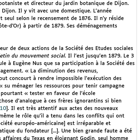
botaniste et directeur du jardin botanique de Dijon.
Dijon. Il y vit avec une domestique. L’année
t seul selon le recensement de 1876. Il n’y réside
Côte-d’Or) à partir de 1879. Ses déménagements
ur de deux actions de la Société des Etudes sociales
letin du mouvement social
. Il l’est jusqu’en 1879. Le 3
pule à Eugène Nus que sa participation à la Société des
gagement. « La diminution des revenus,
out concourt à rendre impossible l’exécution des
oir « su ménager les ressources pour tenir campagne
 pourtant « tester en faveur de l’école
chose d’analogue à ces frères ignorantins si bien
10
]
. Il est très attentif aux actes des nouveaux
 même le rôle qu’il a tenu dans les conflits qui ont
ociété européo-américaine] est irréparable et
atique du fondateur [...]. Une bien grande faute a été
s affaires du Texas en éloignant Godin, seul homme