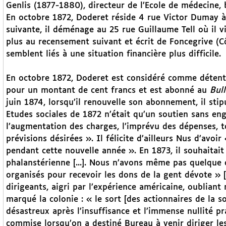
Genlis (1877-1880), directeur de l’Ecole de médecine, 
En octobre 1872, Doderet réside 4 rue Victor Dumay à 
suivante, il déménage au 25 rue Guillaume Tell où il vi
plus au recensement suivant et écrit de Foncegrive (
semblent liés à une situation financière plus difficile.
En octobre 1872, Doderet est considéré comme détente
pour un montant de cent francs et est abonné au
Bul
juin 1874, lorsqu’il renouvelle son abonnement, il sti
Etudes sociales de 1872 n’était qu’un soutien sans en
l’augmentation des charges, l’imprévu des dépenses, t
prévisions désirées ». Il félicite d’ailleurs Nus d’av
pendant cette nouvelle année ». En 1873, il souhaitait
phalanstérienne [...]. Nous n’avons même pas quelque 
organisés pour recevoir les dons de la gent dévote »
[
dirigeants, aigri par l’expérience américaine, oubliant
marqué la colonie : « le sort [des actionnaires de la s
désastreux après l’insuffisance et l’immense nullité pr
commise lorsqu’on a destiné Bureau à venir diriger le