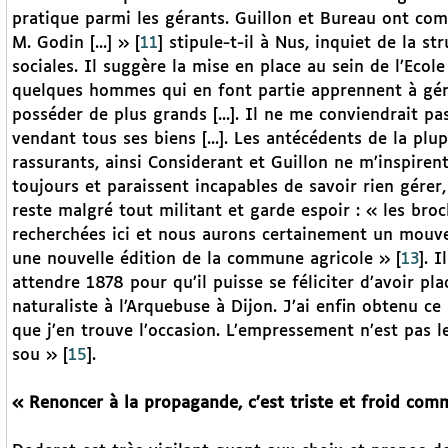
pratique parmi les gérants. Guillon et Bureau ont com
M. Godin [...] »
[
11
]
stipule-t-il à Nus, inquiet de la st
sociales. Il suggère la mise en place au sein de l’Eco
quelques hommes qui en font partie apprennent à gére
posséder de plus grands [...]. Il ne me conviendrait pa
vendant tous ses biens [...]. Les antécédents de la pl
rassurants, ainsi Considerant et Guillon ne m’inspiren
toujours et paraissent incapables de savoir rien gérer
reste malgré tout militant et garde espoir : « les b
recherchées ici et nous aurons certainement un mouve
une nouvelle édition de la commune agricole »
[
13
]
. I
attendre 1878 pour qu’il puisse se féliciter d’avoir p
naturaliste à l’Arquebuse à Dijon. J’ai enfin obtenu ce
que j’en trouve l’occasion. L’empressement n’est pas 
sou »
[
15
]
.
« Renoncer à la propagande, c’est triste et froid com