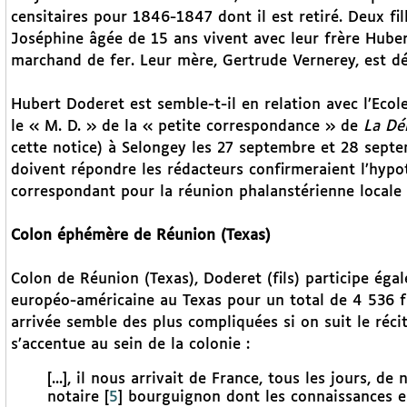
censitaires pour 1846-1847 dont il est retiré. Deux fil
Joséphine âgée de 15 ans vivent avec leur frère Huber
marchand de fer. Leur mère, Gertrude Vernerey, est d
Hubert Doderet est semble-t-il en relation avec l’Ecol
le « M. D. » de la « petite correspondance » de
La Dé
cette notice) à Selongey les 27 septembre et 28 sept
doivent répondre les rédacteurs confirmeraient l’hypo
correspondant pour la réunion phalanstérienne locale 
Colon éphémère de Réunion (Texas)
Colon de Réunion (Texas), Doderet (fils) participe éga
européo-américaine au Texas pour un total de 4 536 fr
arrivée semble des plus compliquées si on suit le réci
s’accentue au sein de la colonie :
[...], il nous arrivait de France, tous les jours, d
notaire
[
5
]
bourguignon dont les connaissances en