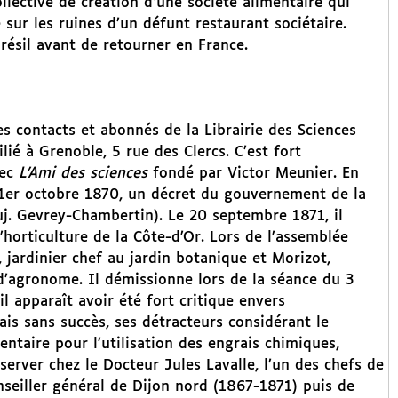
ollective de création d’une société alimentaire qui
sur les ruines d’un défunt restaurant sociétaire.
ésil avant de retourner en France.
es contacts et abonnés de la Librairie des Sciences
lié à Grenoble, 5 rue des Clercs. C’est fort
vec
L’Ami des sciences
fondé par Victor Meunier. En
 1er octobre 1870, un décret du gouvernement de la
j. Gevrey-Chambertin). Le 20 septembre 1871, il
horticulture de la Côte-d’Or. Lors de l’assemblée
 jardinier chef au jardin botanique et Morizot,
 d’agronome. Il démissionne lors de la séance du 3
l apparaît avoir été fort critique envers
mais sans succès, ses détracteurs considérant le
entaire pour l’utilisation des engrais chimiques,
server chez le Docteur Jules Lavalle, l’un des chefs de
onseiller général de Dijon nord (1867-1871) puis de