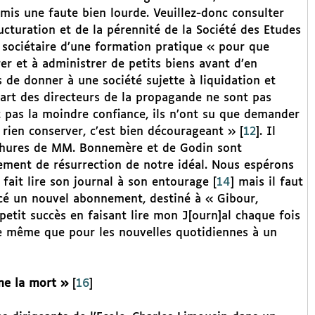
mis une faute bien lourde. Veuillez-donc consulter
ructuration et de la pérennité de la Société des Etudes
le sociétaire d’une formation pratique « pour que
r et à administrer de petits biens avant d’en
s de donner à une société sujette à liquidation et
upart des directeurs de la propagande ne sont pas
t pas la moindre confiance, ils n’ont su que demander
, rien conserver, c’est bien décourageant »
[
12
]
. Il
rochures de MM. Bonnemère et de Godin sont
ment de résurrection de notre idéal. Nous espérons
l fait lire son journal à son entourage
[
14
]
mais il faut
lacé un nouvel abonnement, destiné à « Gibour,
 petit succès en faisant lire mon J[ourn]al chaque fois
le même que pour les nouvelles quotidiennes à un
me la mort »
[
16
]