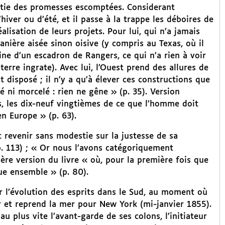
rtie des promesses escomptées. Considerant
iver ou d’été, et il passe à la trappe les déboires de
alisation de leurs projets. Pour lui, qui n’a jamais
anière aisée sinon oisive (y compris au Texas, où il
ne d’un escadron de Rangers, ce qui n’a rien à voir
erre ingrate). Avec lui, l’Ouest prend des allures de
st disposé ; il n’y a qu’à élever ces constructions que
é ni morcelé : rien ne gêne » (p. 35). Version
as, les dix-neuf vingtièmes de ce que l’homme doit
en Europe » (p. 63).
t revenir sans modestie sur la justesse de sa
p. 113) ; « Or nous l’avons catégoriquement
ère version du livre « où, pour la première fois que
que ensemble » (p. 80).
 l’évolution des esprits dans le Sud, au moment où
r et reprend la mer pour New York (mi-janvier 1855).
au plus vite l’avant-garde de ses colons, l’initiateur