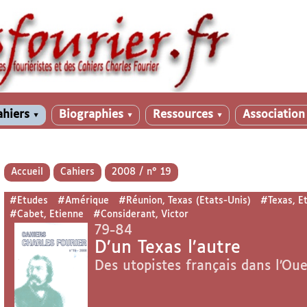
ahiers
Biographies
Ressources
Associatio
▼
▼
▼
Accueil
Cahiers
2008 / n° 19
#Etudes
#Amérique
#Réunion, Texas (Etats-Unis)
#Texas, E
#Cabet, Etienne
#Considerant, Victor
79-84
D’un Texas l’autre
Des utopistes français dans l’Ou