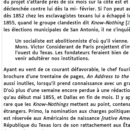
du projet s’attarde près de six mois sur la côte est e
déclenchée contre lui dès la mi- février. Si l’on peut
dès 1852 chez les esclavagistes texans lui a échappé 
1855, quand le groupe clandestin dit
Know-Nothing
[
2
les élections municipales de San Antonio, il ne s’inqu
Un socialiste est abolitionniste d’où qu’il vienn
Mons. Victor Considerant de Paris projettent d’im
l’ouest du Texas. Les fondateurs feraient bien de
venir adultérer nos institutions.
Ayant eu vent de ce courant défavorable, le chef four
brochure d’une trentaine de pages,
An Address to the
aussi inutiles, lorsqu’il prend connaissance avec un gra
D’où plus d’une semaine encore perdue à une rédaction
qu’au début mai 1855, et Dallas en fin de mois. Il y a
rare que les
Know-Nothings
mettent au point, contena
étrangers. Primo, la nomination aux charges politiques,
est réservée aux Américains de naissance
[native Amer
République du Texas lors de son rattachement aux État