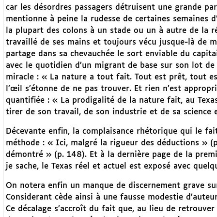
car les désordres passagers détruisent une grande pa
mentionne à peine la rudesse de certaines semaines d’h
la plupart des colons à un stade ou un à autre de la ré
travaillé de ses mains et toujours vécu jusque-là de m
partage dans sa chevauchée le sort enviable du capitai
avec le quotidien d’un migrant de base sur son lot de t
miracle : « La nature a tout fait. Tout est prêt, tout e
l’œil s’étonne de ne pas trouver. Et rien n’est appropri
quantifiée : « La prodigalité de la nature fait, au Tex
tirer de son travail, de son industrie et de sa science 
Décevante enfin, la complaisance rhétorique qui le fai
méthode : « Ici, malgré la rigueur des déductions » (
démontré » (p. 148). Et à la dernière page de la premi
je sache, le Texas réel et actuel est exposé avec quel
On notera enfin un manque de discernement grave sur
Considerant cède ainsi à une fausse modestie d’auteu
Ce décalage s’accroît du fait que, au lieu de retrouver 