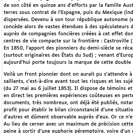
de son côté en quinze ans d’efforts par la famille Aust
terres sous contrat de l’Espagne, puis du Mexique (ind
dispersées. Devenu à son tour république autonome (en 
concède alors de vastes étendues à des spéculateurs d
auprès de compagnies foncières créées à cet effet dont
centres de vie compacte sur la frontière : Castroville
En 1850, l’apport des pionniers du demi-siècle se réca
(surtout originaires des États du Sud) ; venant d’Eur
aujourd’hui porte toujours la marque de cette double
Voilà un front pionnier dont on aurait pu s’attendre à
saillants, c’est-à-dire avant tout les risques et les s
(du 27 mai au 6 juillet 1853). Il dispose de témoins
en direct les premières expériences coûteuses en pert
documents, très nombreux, ont déjà été publiés, not
profit pour établir le bilan circonstancié d’une situat
d’autres et dûment observable auprès d’eux. Or ce n’e
Au lieu de cerner avec un maximum de précision cette m
peine à sortir d’une euphorie péremptoire, voire d’un