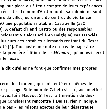
cts. Typique aussi, la manière dont il ne cherche pas
gi sur place ou à tenir compte de leurs expériences
réussites. Le nom d’Austin ou de sa colonie ne sont
s de villes, ou disons de centres de vie lancés
50 une population notable : Castroville (350
0). A défaut d’Henri Castro ou des responsables
nsiderant vit alors exilé en Belgique) ses associés
lusieurs des notables allemands rentrant du Texas,
vité
[
4
]
. Tout juste une note en bas de page à ce
ée la première édition de ce
Mémoire,
qu’on avait écrit
 le Texas.
m’a dit qu’elles ne font que confirmer mes propres
oncerne les Icariens, qui ont tenté eux-mêmes de
re passage. Si le nom de Cabet est cité, aucun effort
 avec lui à Nauvoo. S’il est fait mention de deux
ue Considerant rencontre à Dallas, rien n’indique
rle pas - les raisons exactes de leur désastreuse