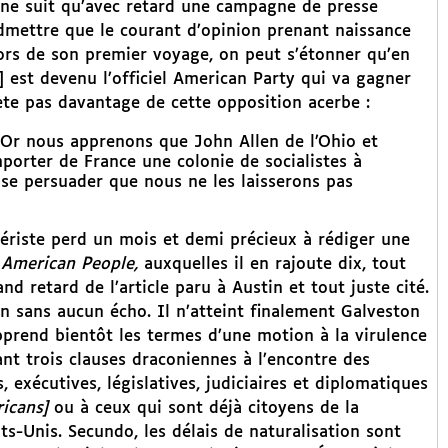
t ne suit qu’avec retard une campagne de presse
 admettre que le courant d’opinion prenant naissance
lors de son premier voyage, on peut s’étonner qu’en
]
est devenu l’officiel American Party qui va gagner
iète pas davantage de cette opposition acerbe :
e. Or nous apprenons que John Allen de l’Ohio et
porter de France une colonie de socialistes à
 se persuader que nous ne les laisserons pas
iériste perd un mois et demi précieux à rédiger une
 American People,
auxquelles il en rajoute dix, tout
nd retard de l’article paru à Austin et tout juste cité.
 sans aucun écho. Il n’atteint finalement Galveston
pprend bientôt les termes d’une motion à la virulence
nt trois clauses draconiennes à l’encontre des
 exécutives, législatives, judiciaires et diplomatiques
icans]
ou à ceux qui sont déjà citoyens de la
s-Unis. Secundo, les délais de naturalisation sont