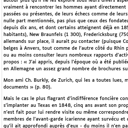
autour plus qu’il ne les explore sous leurs divers aspe
vraiment à rencontrer les hommes ayant directement a
passées ou présentes, de leurs échecs comme de leurs 
nulle part mentionnés, pas plus que ceux des fondateur
depuis dix ans, et dont certains atteignent déjà en 18
habitants), New Braunfels (1 300), Fredericksburg (75
allemands sur place, il aurait pu contacter (puisque Co
belges à Anvers, tout comme de l’autre côté du Rhin p
ou au moins consulter leurs nombreux rapports d’acti
propos : « J’ai appris, depuis l’époque où a été publi
en Allemagne un assez grand nombre de brochures sur
Mon ami Ch. Burkly, de Zurich, qui les a toutes lues, 
documents » (p. 80).
Mais le cas le plus flagrant d’indifférence foncière c
s’implanter au Texas en 1848, cinq ans avant son prop
n’est fait pour lui rendre visite ou même correspondre
membres de l’avant-garde icarienne ayant survécu et q
qu’il ait approfondi auprès d’eux - du moins il n’en pa