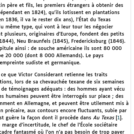
in père et fils, les premiers étrangers à obtenir des
épendant en 1824), qu’ils lotissent en plantations
1836, il va le rester dix ans), l’État du Texas
u même type, qui vont à leur tour les négocier
 plusieurs, originaires d’Europe, fondent des petits
 (1844), Neu Braunfels (1845), Fredericksburg (1846).
pitule ainsi : de souche américaine ils sont 80 000
ope 20 000 (dont 8 000 Allemands). Le pays
 empreinte sudiste et germanique.
 ce que Victor Considerant retienne les traits
ujétions, lors de sa chevauchée texane de six semaines
 et de témoignages adéquats : des hommes ayant vécu
es humaines peuvent être interrogés sur place ; des
amment en Allemagne, et peuvent être utilement mis à
ion précaire, aux contours encore fluctuants, subie par
st guère la façon dont il procède dans
Au Texas
[
1
]
.
arge d’incertitude, le chef de l’École sociétaire
 cadre fantasmé où l’on n’a pas besoin de trop payer