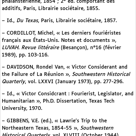
phalanstérienne, 1854 ; 2° éd. comportant des
additifs, Paris, Librairie sociétaire, 1855.
– Id.,
Du Texas
, Paris, Librairie sociétaire, 1857.
– CORDILLOT, Michel, « Les derniers fouriéristes
français aux États-Unis. Notes et documents »,
LUVAH. Revue littéraire
(Besançon), n°16 (février
1989), pp. 103-116.
– DAVIDSON, Rondel Van, « Victor Considerant and
the Failure of La Réunion »,
Southwestern Historical
Quarterly
, vol. LXXVI (January 1973), pp. 277-296.
– Id., « Victor Considcrant : Fourierist, Legislator, and
Humanitarian », Ph.D. Dissertation, Texas Tech
University, 1970.
– GIBBENS, V.E. (ed.), « Lawrie’s Trip to the
Northeastern Texas, 1854-55 »,
Southwestern
Historical Quarterly
, vol. XLVIII (October 1944).