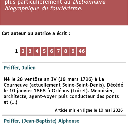
plus particulièrement au
Dictionnaire
biographique du fouriérisme
.
Cet auteur ou autrice a écrit :
1
2
3
4
5
6
7
8
9
46
Peiffer, Julien
Né le 28 ventôse an IV (18 mars 1796) à La
Courneuve (actuellement Seine-Saint-Denis). Décédé
le 10 janvier 1868 à Orléans (Loiret). Menuisier,
architecte, agent-voyer puis conducteur des ponts
et (…)
Article mis en ligne le 10 mai 2026
Peiffer, (Jean-Baptiste) Alphonse