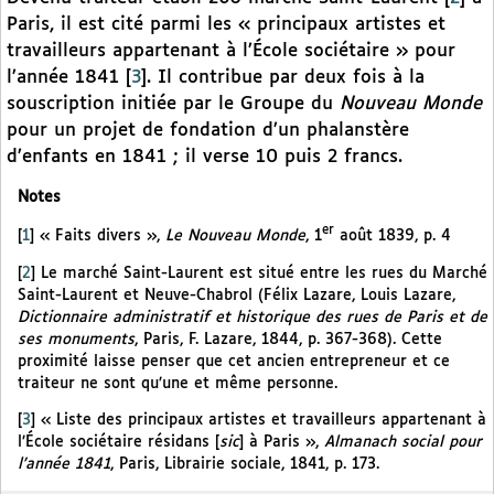
Paris, il est cité parmi les « principaux artistes et
travailleurs appartenant à l’École sociétaire » pour
l’année 1841
[
3
]
. Il contribue par deux fois à la
souscription initiée par le Groupe du
Nouveau Monde
pour un projet de fondation d’un phalanstère
d’enfants en 1841 ; il verse 10 puis 2 francs.
Notes
er
[
1
]
« Faits divers »,
Le Nouveau Monde
, 1
août 1839, p. 4
[
2
]
Le marché Saint-Laurent est situé entre les rues du Marché
Saint-Laurent et Neuve-Chabrol (Félix Lazare, Louis Lazare,
Dictionnaire administratif et historique des rues de Paris et de
ses monuments
, Paris, F. Lazare, 1844, p. 367-368). Cette
proximité laisse penser que cet ancien entrepreneur et ce
traiteur ne sont qu’une et même personne.
[
3
]
« Liste des principaux artistes et travailleurs appartenant à
l’École sociétaire résidans [
sic
] à Paris »,
Almanach social pour
l’année 1841
, Paris, Librairie sociale, 1841, p. 173.