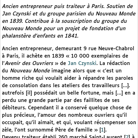
Ancien entrepreneur puis traiteur à Paris. Soutien de
Jan Czynski et du groupe parisien du
Nouveau Monde
en 1839. Contribue à la souscription du groupe du
Nouveau Monde
pour un projet de fondation d’un
phalanstère d’enfants en 1841.
Ancien entrepreneur, demeurant 9 rue Neuve-Chabrol
à Paris, il achète en 1839 « 10 000 exemplaires de
l’
Avenir des Ouvriers
» de
Jan Czynski
. La rédaction
du
Nouveau Monde
imagine alors que « c’est un
homme riche qui voulait aider à répandre les paroles
de consolation dans les ateliers des travailleurs […].
autrefois [il] possédait un belle fortune, mais […] en a
perdu une grande partie par des faillites de ses
débiteurs. Cependant il a conservé quelque chose de
plus précieux, l’amour des nombreux ouvriers qu’il
occupait, qu’il aimait, et qui, voulant récompenser son
zèle, l’ont surnommé Père de famille »
[
1
]
.
Devenu traiteur établi 260 marché Saint-Laurent
[
2
]
à