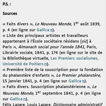
P.S. :
Sources
er
« Faits divers »,
Le Nouveau Monde
, 1
août 1839,
p. 4 (en ligne sur
Gallica
).
« Liste des principaux artistes et travailleurs
appartenant à l’École sociétaire résidans [
sic
] à
Paris »,
Almanach social pour l’année 1841
, Paris,
Librairie sociale, 1841, p. 174 (en ligne sur le site de
la Bibliothèque virtuelle,
Les Premiers socialismes,
Université de Poitiers
).
« Première liste de la souscription pour la fondation
du phalanstère d’enfants »,
Le Premier phalanstère
,
15 janvier 1841, p. 4 (en ligne sur
Gallica
).
« Faits divers. Souscription phalanstérienne »,
Le
er
Nouveau Monde
, 1
septembre 1841, p. 4 (en ligne
sur
Gallica
).
Félix Lazare, Louis Lazare,
Dictionnaire administratif