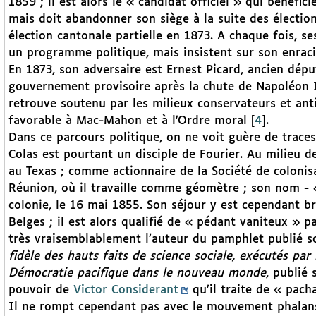
1859 ; il est alors le « candidat officiel » qui bénéfic
mais doit abandonner son siège à la suite des électio
élection cantonale partielle en 1873. A chaque fois, s
un programme politique, mais insistent sur son enrac
En 1873, son adversaire est Ernest Picard, ancien dé
gouvernement provisoire après la chute de Napoléon I
retrouve soutenu par les milieux conservateurs et an
favorable à Mac-Mahon et à l’Ordre moral
[
4
]
.
Dans ce parcours politique, on ne voit guère de trace
Colas est pourtant un disciple de Fourier. Au milieu d
au Texas ; comme actionnaire de la Société de coloni
Réunion, où il travaille comme géomètre ; son nom - « 
colonie, le 16 mai 1855. Son séjour y est cependant br
Belges ; il est alors qualifié de « pédant vaniteux » p
très vraisemblablement l’auteur du pamphlet publié s
fidèle des hauts faits de science sociale, exécutés pa
Démocratie pacifique dans le nouveau monde
, publié
pouvoir de
Victor Considerant
qu’il traite de « pach
Il ne rompt cependant pas avec le mouvement phalanstér