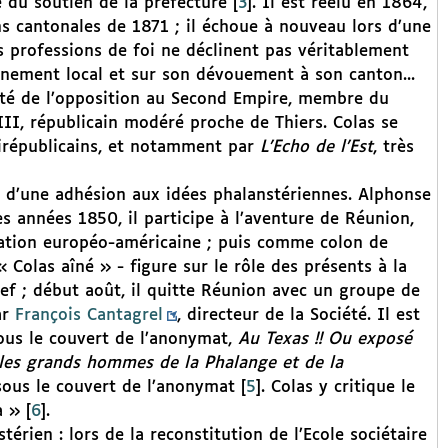
ie du soutien de la préfecture
[
3
]
. Il est réélu en 1864,
ns cantonales de 1871 ; il échoue à nouveau lors d’une
es professions de foi ne déclinent pas véritablement
inement local et sur son dévouement à son canton...
puté de l’opposition au Second Empire, membre du
II, républicain modéré proche de Thiers. Colas se
tirépublicains, et notamment par
L’Echo de l’Est
, très
s d’une adhésion aux idées phalanstériennes. Alphonse
es années 1850, il participe à l’aventure de Réunion,
sation européo-américaine ; puis comme colon de
Colas aîné » - figure sur le rôle des présents à la
ef ; début août, il quitte Réunion avec un groupe de
ar
François Cantagrel
, directeur de la Société. Il est
ous le couvert de l’anonymat,
Au Texas !! Ou exposé
r les grands hommes de la Phalange et de la
 sous le couvert de l’anonymat
[
5
]
. Colas y critique le
a »
[
6
]
.
ien : lors de la reconstitution de l’Ecole sociétaire