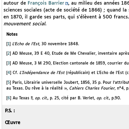
autour de
François Barrier
, au milieu des années 1860
sciences sociales (acte de société de 1866) ; quand l
en 1870, il garde ses parts, qui s’élèvent à 500 franc
mouvement social
.
Notes
[
1
]
L’Echo de l’Est
, 30 novembre 1848.
[
2
]
AD Meuse, 39 E 40, Etude de Me Chevalier, inventaire aprè
[
3
]
AD Meuse, 3 M 290, Election cantonale de 1859, courrier du
[
4
]
Cf.
L’Indépendance de l’Est
(républicain) et L’Echo de l’Est (
[
5
]
Paris, Librairie universelle Joubert, 1856, 35 p. Pour l’attrib
au Texas. Du rêve à la réalité »,
Cahiers Charles Fourier
, n°4, p
[
6
]
Au Texas !!,
op. cit.
, p. 25, cité par B. Verlet,
op. cit.
, p.90.
P.S. :
Œuvre