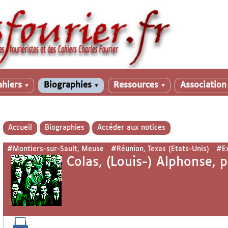
ahiers
Biographies
Ressources
Associatio
▼
▼
▼
Accueil
Biographies
Accéder aux notices
#Montiers-sur-Sault, Meuse
#Réunion, Texas (Etats-Unis)
#Ex
Colas, (Louis-) Alphonse,