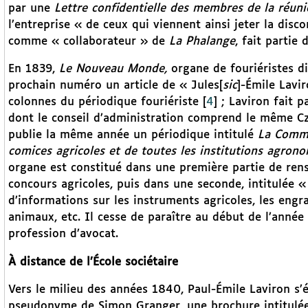
par une
Lettre confidentielle des membres de la réunio
l’entreprise « de ceux qui viennent ainsi jeter la disc
comme « collaborateur » de
La Phalange
, fait partie 
En 1839,
Le Nouveau Monde,
organe de fouriéristes di
prochain numéro un article de « Jules[
sic
]-Émile Lavi
colonnes du périodique fouriériste
[
4
]
; Laviron fait p
dont le conseil d’administration comprend le même Cz
publie la même année un périodique intitulé
La Comm
comices agricoles et de toutes les institutions agron
organe est constitué dans une première partie de rense
concours agricoles, puis dans une seconde, intitulée «
d’informations sur les instruments agricoles, les engra
animaux, etc. Il cesse de paraître au début de l’année
profession d’avocat.
À distance de l’École sociétaire
Vers le milieu des années 1840, Paul-Émile Laviron s’él
pseudonyme de Simon Granger, une brochure intitulé