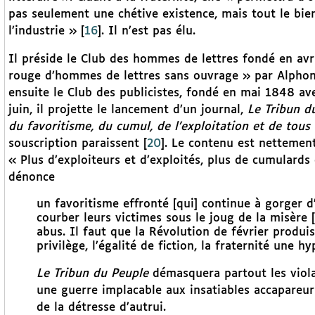
pas seulement une chétive existence, mais tout le bie
l’industrie »
[
16
]
. Il n’est pas élu.
Il préside le Club des hommes de lettres fondé en avr
rouge d’hommes de lettres sans ouvrage » par Alpho
ensuite le Club des publicistes, fondé en mai 1848 ave
juin, il projette le lancement d’un journal,
Le Tribun du
du favoritisme, du cumul, de l’exploitation et de tous
souscription paraissent
[
20
]
. Le contenu est nettement
« Plus d’exploiteurs et d’exploités, plus de cumulards 
dénonce
un favoritisme effronté [qui] continue à gorger d
courber leurs victimes sous le joug de la misère 
abus. Il faut que la Révolution de février produis
privilège, l’égalité de fiction, la fraternité une hy
Le Tribun du Peuple
démasquera partout les violat
une guerre implacable aux insatiables accapareur
de la détresse d’autrui.