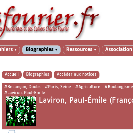
ahiers
Biographies
Ressources
Associatio
▼
▼
▼
Accueil
Biographies
Accéder aux notices
#Besançon, Doubs
#Paris, Seine
#Agriculture
#Boulangisme
#Laviron, Paul-Emile
Laviron, Paul-Émile (Franç