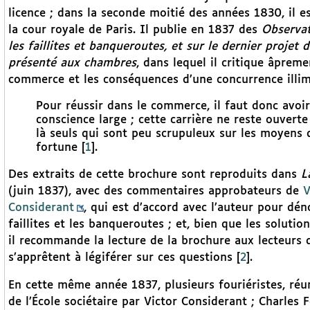
licence ; dans la seconde moitié des années 1830, il e
la cour royale de Paris. Il publie en 1837 des
Observat
les faillites et banqueroutes, et sur le dernier projet d
présenté aux chambres
, dans lequel il critique âpreme
commerce et les conséquences d’une concurrence illim
Pour réussir dans le commerce, il faut donc avoir
conscience large ; cette carrière ne reste ouverte
là seuls qui sont peu scrupuleux sur les moyens d
fortune
[
1
]
.
Des extraits de cette brochure sont reproduits dans
L
(juin 1837), avec des commentaires approbateurs de
V
Considerant
, qui est d’accord avec l’auteur pour dén
faillites et les banqueroutes ; et, bien que les solutio
il recommande la lecture de la brochure aux lecteurs d
s’apprêtent à légiférer sur ces questions
[
2
]
.
En cette même année 1837, plusieurs fouriéristes, réuni
de l’École sociétaire par Victor Considerant ; Charles 