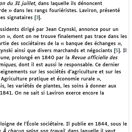
n du 31 juillet,
dans laquelle ils dénoncent
orde » dans les rangs fouriéristes. Laviron, présenté
des signataires
[
3
]
.
ssidents dirigé par Jean Czynski,
annonce pour un
ron », dont on ne trouve finalement pas trace dans les
artie des sociétaires de la « banque des échanges »,
ynski ainsi que divers marchands et négociants
[
5
]
. Il
une,
prolongé en 1840 par la
Revue officielle des
omiques
, dont il est aussi le responsable. Ce dernier
ignements sur les sociétés d’agriculture et sur les
 Agriculture pratique et économie rurale »,
is, les variétés de plantes, les soins à donner aux
 1841. On ne sait si Laviron exerce encore la
oigne de l’École sociétaire. Il publie en 1844, sous le
e
À chacun selon son travail,
dans laquelle il veut