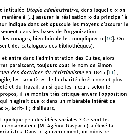
e intitulée
Utopie administrative
, dans laquelle « on
e manière à […] assurer la réalisation » du principe ‘’à
uteur indique dans cet opuscule les moyens d’assurer le
rsement dans les bases de l’organisation
 les rouages, bien loin de les compliquer »
[
10
]
. On
bsent des catalogues des bibliothèques).
et entre dans l’administration des Cultes, alors
vres paraissent, toujours sous le nom de Simon
amen des doctrines du christianisme
en 1846
[
11
]
;
gile, les caractères de la charité chrétienne et plus
eté et du travail, ainsi que les mœurs selon le
propos, il se montre très critique envers l’opposition
 qui n’agirait que « dans un misérable intérêt de
, écrit-il ; d’ailleurs,
nt quelque peu des idées sociales ? Ce sont les
 conservateur (M. Agénor Gasparin) a élevé la
socialistes. Dans le gouvernement, un ministre