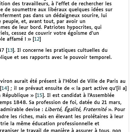
on des travailleurs, à l’effet de rechercher les
ise de soumettre aux libéraux quelques idées sur
renferment pas dans un dédaigneux sourire, lui
peuple, et, avant tout, par avoir un
es de leur bord. Patriotes hypocrites, qui
iels, cessez de couvrir votre égoïsme d’un
le affamé ! »
[
12
]
47
[
13
]
. Il concerne les pratiques cultuelles du
holique et ses rapports avec le pouvoir temporel.
iron aurait été présent à l’Hôtel de Ville de Paris au
[
14
]
; il se prévaut ensuite de « la part active qu’[il a]
la République »
[
15
]
. Il est candidat à l’Assemblée
emps 1848. Sa profession de foi, datée du 21 mars,
e admirable devise :
Liberté, Égalité, Fraternité
». Pour
ndre les riches, mais en élevant les prolétaires à leur
atrie la même éducation professionnelle et
organiser le travail de manière à assurer à tous, non