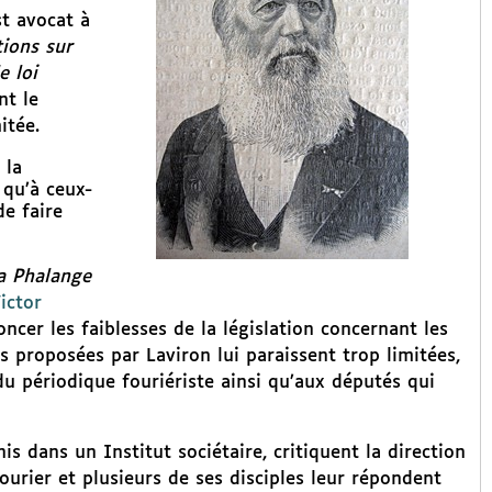
st avocat à
ions sur
e loi
nt le
itée.
 la
 qu’à ceux-
e faire
a Phalange
ictor
oncer les faiblesses de la législation concernant les
ns proposées par Laviron lui paraissent trop limitées,
u périodique fouriériste ainsi qu’aux députés qui
s dans un Institut sociétaire, critiquent la direction
Fourier et plusieurs de ses disciples leur répondent