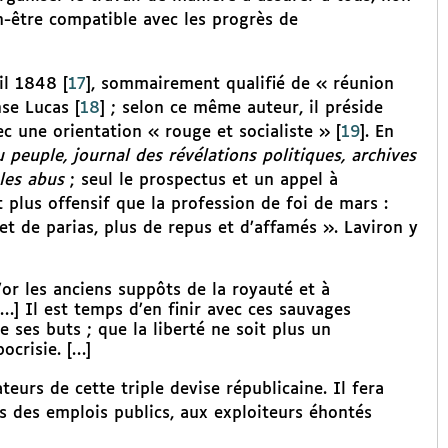
n-être compatible avec les progrès de
il 1848
[
17
]
, sommairement qualifié de « réunion
nse Lucas
[
18
]
; selon ce même auteur, il préside
c une orientation « rouge et socialiste »
[
19
]
. En
 peuple, journal des révélations politiques, archives
 les abus
; seul le prospectus et un appel à
 plus offensif que la profession de foi de mars :
et de parias, plus de repus et d’affamés ». Laviron y
’or les anciens suppôts de la royauté et à
[…] Il est temps d’en finir avec ces sauvages
e ses buts ; que la liberté ne soit plus un
pocrisie. […]
eurs de cette triple devise républicaine. Il fera
s des emplois publics, aux exploiteurs éhontés