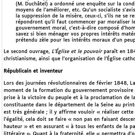
(M. Duchâtel) a ordonné une enquête sur la conditi
moyens de l’améliorer, etc. Qu’un socialiste s’av
la suppression de la misère, ceux-ci, s’ils ne se 
répondront qu’il faut commencer par moraliser le 
gouvernement moral, c’est-à-dire composé d’homm
savez si bien ménager vos propres intérêts matér
prétendu zèle pour les intérêts moraux d’un peup
Le second ouvrage,
L’Église et le pouvoir
paraît en 18
christianisme, ainsi que l’organisation de l’Église cat
Républicain et inventeur
Lors des journées révolutionnaires de février 1848, Lav
moment de la formation du gouvernement provisoire
prise à la victoire du peuple et à la proclamation de 
constituante dans le département de la Seine au print
est très générale ; il y affirme vouloir « réaliser cett
l’égalité, cela doit se faire « non pas en faisant desce
hauteur » et en assurant « à tous les enfants de la p
littéraire ». Quant à la fraternité, elle « permettra d’