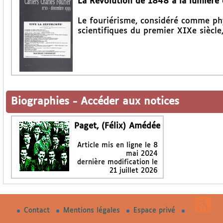
La Révolution de 1848 à la lumière d
Le fouriérisme, considéré comme phy
scientifiques du premier XIXe siècl
Biographies
-
Accéder aux notices
Paget, (Félix) Amédée
Article mis en ligne le
8
mai 2024
dernière modification le
21 juillet 2026
Contact
Mentions légales
Espace privé