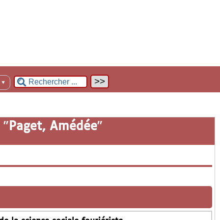
n
▼
 "
Paget, Amédée
"