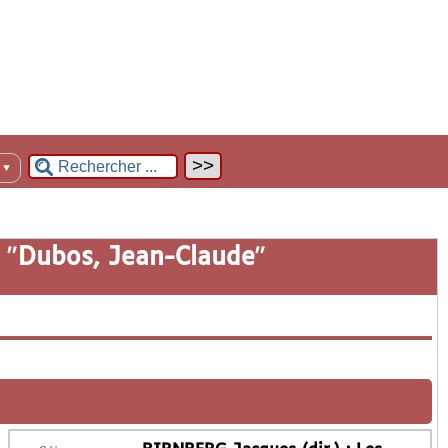
n
▼
 "
Dubos, Jean-Claude
"