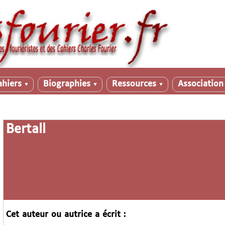
ahiers
Biographies
Ressources
Associatio
▼
▼
▼
Bertall
Cet auteur ou autrice a écrit :