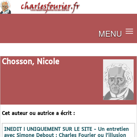
MENU
Chosson, Nicole
Cet auteur ou autrice a écrit :
INEDIT ! UNIQUEMENT SUR LE SITE - Un entretien
avec Simone Debout : Charles Fourier ou l’illusion