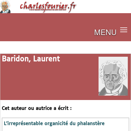
MENU
Baridon, Laurent
Cet auteur ou autrice a écrit :
L’irreprésentable organicité du phalanstère