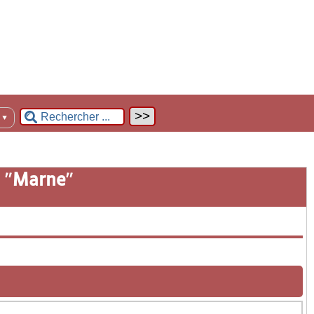
n
▼
 "
Marne
"