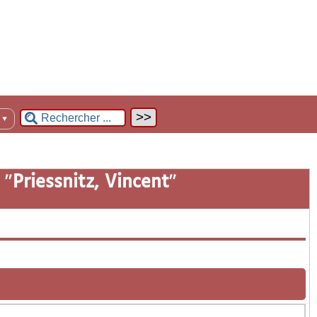
n
▼
 "
Priessnitz, Vincent
"