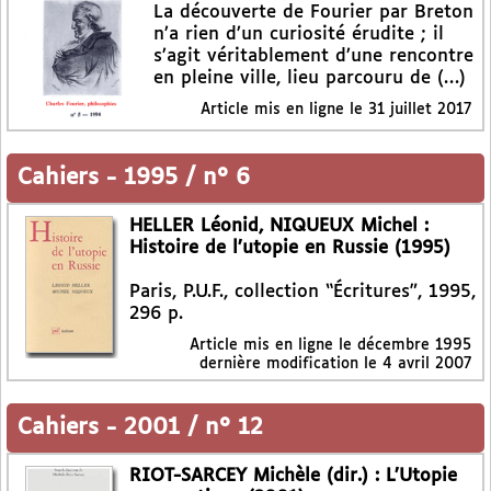
La découverte de Fourier par Breton
n’a rien d’un curiosité érudite ; il
s’agit véritablement d’une rencontre
en pleine ville, lieu parcouru de (…)
Article mis en ligne le
31 juillet 2017
Cahiers
-
1995 / n° 6
HELLER Léonid, NIQUEUX Michel :
Histoire de l’utopie en Russie (1995)
Paris, P.U.F., collection “Écritures”, 1995,
296 p.
Article mis en ligne le
décembre 1995
dernière modification le 4 avril 2007
Cahiers
-
2001 / n° 12
RIOT-SARCEY Michèle (dir.) : L’Utopie