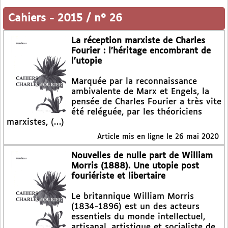
Cahiers
-
2015 / n° 26
La réception marxiste de Charles
Fourier : l’héritage encombrant de
l’utopie
Marquée par la reconnaissance
ambivalente de Marx et Engels, la
pensée de Charles Fourier a très vite
été reléguée, par les théoriciens
marxistes, (…)
Article mis en ligne le
26 mai 2020
Nouvelles de nulle part de William
Morris (1888). Une utopie post
fouriériste et libertaire
Le britannique William Morris
(1834-1896) est un des acteurs
essentiels du monde intellectuel,
artisanal, artistique et socialiste de