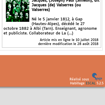
Jacques, (Joseph) Paul (Siméon), dit
Jacques (de) Valserres (ou
Valserres)
Né le 5 janvier 1812, à Gap
(Hautes-Alpes), décédé le 27
octobre 1882 à Albi (Tarn). Enseignant, agronome
et publiciste. Collaborateur de La (…)
Article mis en ligne le
10 juillet 2018
dernière modification le 28 août 2018
Réalisé sous
Habillage
ESCAL
5.2.5