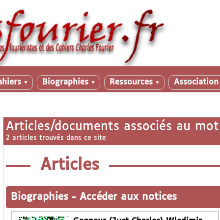
ahiers
Biographies
Ressources
Associatio
▼
▼
▼
Articles/documents associés au mot
2 articles trouvés dans ce site
Articles
Biographies
-
Accéder aux notices