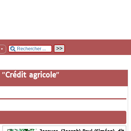
n
▼
 "
Crédit agricole
"