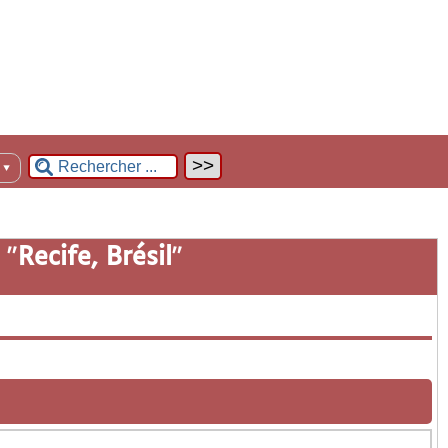
n
▼
 "
Recife, Brésil
"