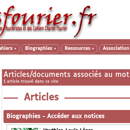
ahiers
Biographies
Ressources
Associatio
▼
▼
▼
Articles/documents associés au mot
1 article trouvé dans ce site
Articles
Biographies
-
Accéder aux notices