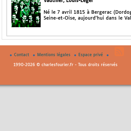
Vauthier, Louis-Léger
Né le 7 avril 1815 à Bergerac (Dordo
Seine-et-Oise, aujourd’hui dans le Val
Contact
Mentions légales
Espace privé
1990-2026 © charlesfourier.fr - Tous droits réservés