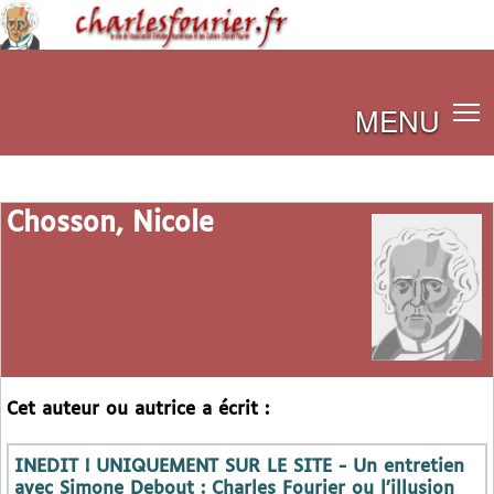
MENU
Chosson, Nicole
Cet auteur ou autrice a écrit :
INEDIT ! UNIQUEMENT SUR LE SITE - Un entretien
avec Simone Debout : Charles Fourier ou l’illusion