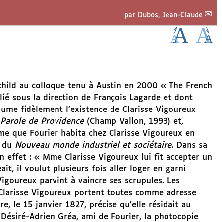
par
Dubos, Jean-Claude
rchild au colloque tenu à Austin en 2000 « The French
lié sous la direction de François Lagarde et dont
sume fidèlement l’existence de Clarisse Vigoureux
à
Parole de Providence
(Champ Vallon, 1993) et,
me que Fourier habita chez Clarisse Vigoureux en
n du
Nouveau monde industriel et sociétaire
. Dans sa
n effet : « Mme Clarisse Vigoureux lui fit accepter un
t, il voulut plusieurs fois aller loger en garni
igoureux parvint à vaincre ses scrupules. Les
 Clarisse Vigoureux portent toutes comme adresse
ire, le 15 janvier 1827, précise qu’elle résidait au
ésiré-Adrien Gréa, ami de Fourier, la photocopie