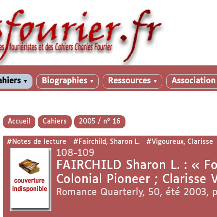
ahiers
Biographies
Ressources
Associatio
▼
▼
▼
Accueil
Cahiers
2005 / n° 16
#Notes de lecture
#Fairchild, Sharon L.
#Vigoureux, Clarisse
108-109
FAIRCHILD Sharon L. : « Fo
Colonial Pioneer ; Clarisse
Romance Quarterly, 50, été 2003, 