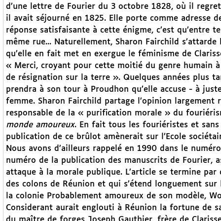
d’une lettre de Fourier du 3 octobre 1828, où il regret
il avait séjourné en 1825. Elle porte comme adresse de
réponse satisfaisante à cette énigme, c’est qu’entre 
même rue... Naturellement, Sharon Fairchild s’attard
qu’elle en fait met en exergue le féminisme de Claris
« Merci, croyant pour cette moitié du genre humain à 
de résignation sur la terre ». Quelques années plus ta
prendra à son tour à Proudhon qu’elle accuse - à just
femme. Sharon Fairchild partage l’opinion largement r
responsable de la « purification morale » du fouriér
monde amoureux
. En fait tous les fouriéristes et sa
publication de ce brûlot amènerait sur l’Ecole sociéta
Nous avons d’ailleurs rappelé en 1990 dans le numér
numéro de la publication des manuscrits de Fourier, ass
attaque à la morale publique. L’article se termine par 
des colons de Réunion et qui s’étend longuement sur l
la colonie Probablement amoureux de son modèle, Wolsk
Considerant aurait englouti à Réunion la fortune de sa
du maître de forges Joseph Gauthier, frère de Clariss