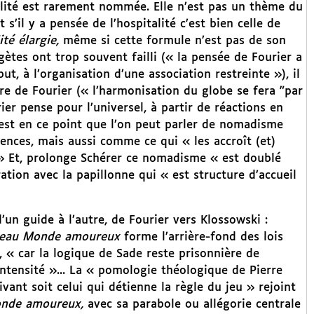
talité est rarement nommée. Elle n’est pas un thème du
 s’il y a pensée de l’hospitalité c’est bien celle de
ité élargie,
même si cette formule n’est pas de son
égètes ont trop souvent failli (« la pensée de Fourier a
t, à l’organisation d’une association restreinte »), il
vre de Fourier (« l’harmonisation du globe se fera "par
er pense pour l’universel, à partir de réactions en
est en ce point que l’on peut parler de nomadisme
ences, mais aussi comme ce qui « les accroît (et)
» Et, prolonge Schérer ce nomadisme « est doublé
ation avec la papillonne qui « est structure d’accueil
un guide à l’autre, de Fourier vers Klossowski :
eau Monde amoureux
forme l’arrière-fond des lois
 « car la logique de Sade reste prisonnière de
intensité »... La « pomologie théologique de Pierre
ivant soit celui qui détienne la règle du jeu » rejoint
nde amoureux,
avec sa parabole ou allégorie centrale