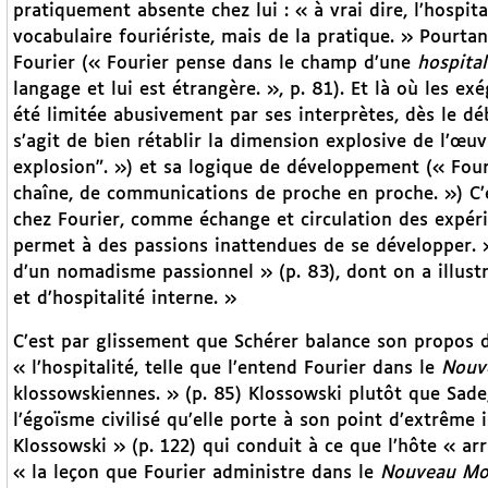
pratiquement absente chez lui : « à vrai dire, l’hospi
vocabulaire fouriériste, mais de la pratique. » Pourtant
Fourier (« Fourier pense dans le champ d’une
hospital
langage et lui est étrangère. », p. 81). Et là où les ex
été limitée abusivement par ses interprètes, dès le débu
s’agit de bien rétablir la dimension explosive de l’œu
explosion". ») et sa logique de développement (« Fouri
chaîne, de communications de proche en proche. ») C’
chez Fourier, comme échange et circulation des expéri
permet à des passions inattendues de se développer. 
d’un nomadisme passionnel » (p. 83), dont on a illustr
et d’hospitalité interne. »
C’est par glissement que Schérer balance son propos d’
« l’hospitalité, telle que l’entend Fourier dans le
Nouv
klossowskiennes. » (p. 85) Klossowski plutôt que Sade,
l’égoïsme civilisé qu’elle porte à son point d’extrême 
Klossowski » (p. 122) qui conduit à ce que l’hôte « arr
« la leçon que Fourier administre dans le
Nouveau Mo