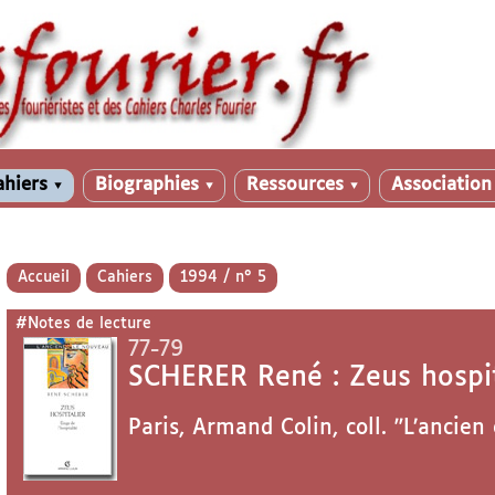
ahiers
Biographies
Ressources
Associatio
▼
▼
▼
Accueil
Cahiers
1994 / n° 5
#Notes de lecture
77-79
SCHERER René : Zeus hospit
Paris, Armand Colin, coll. "L’ancien