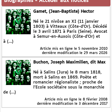
Biographies
-
Accéder aux notices
Gamet, (Jean-Baptiste) Hector
Né le 21 nivôse an XI (11 janvier
1803) à Vitteaux (Côte-d’Or). Décédé
le 3 avril 1871 à Paris (Seine). Avocat
à Semur-en-Auxois (Côte-d’Or) et
à (…)
Article mis en ligne le
5 novembre 2010
dernière modification le 29 mars 2026
Buchon, Joseph Maximilien, dit Max
Né à Salins (Jura) le 8 mars 1818,
mort à Salins en 1869. Poète et
romancier régionaliste ; proche de
l’Ecole sociétaire sous la monarchie
de (…)
Article mis en ligne le
8 février 2008
dernière modification le 3 décembre 2017