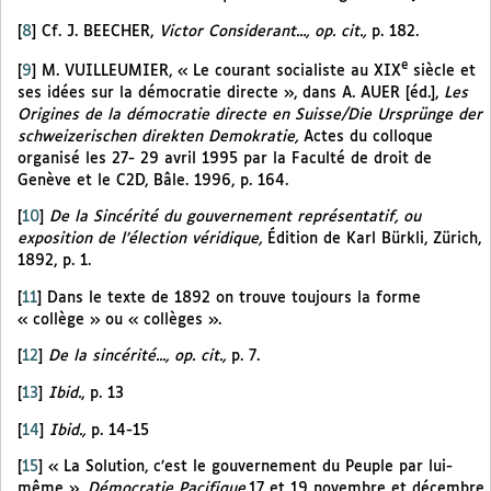
[
8
]
Cf. J. BEECHER,
Victor Considerant..., op. cit.,
p. 182.
e
[
9
]
M. VUILLEUMIER, « Le courant socialiste au XIX
siècle et
ses idées sur la démocratie directe », dans A. AUER [éd.],
Les
Origines de la démocratie directe en Suisse/Die Ursprünge der
schweizerischen direkten Demokratie,
Actes du colloque
organisé les 27- 29 avril 1995 par la Faculté de droit de
Genève et le C2D, Bâle. 1996, p. 164.
[
10
]
De la Sincérité du gouvernement représentatif, ou
exposition de l’élection véridique,
Édition de Karl Bürkli, Zürich,
1892, p. 1.
[
11
]
Dans le texte de 1892 on trouve toujours la forme
« collège » ou « collèges ».
[
12
]
De la sincérité..., op. cit.,
p. 7.
[
13
]
Ibid.
, p. 13
[
14
]
Ibid.,
p. 14-15
[
15
]
« La Solution, c’est le gouvernement du Peuple par lui-
même »,
Démocratie Pacifique
,17 et 19 novembre et décembre