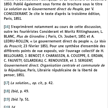
1850. Publié également sous forme de brochure sous le titre
La solution ou le Gouvernement direct du Peuple,
par V.
CONSIDERANT. Je cite le texte d’après la troisième édition,
Paris, 1851.
[
16
]
S’exprimèrent notamment au cours de cette discussion,
outre les fouriéristes Considerant et Moritz Rittinghausen, L.
BLANC,
Plus de Girondins !
, Paris, Ch. Joubert, 1851 et A.
LEDRU-ROLLIN, « Le gouvernement direct du peuple »,
La Voix
du Proscrit
, 23 février 1851. Pour une synthèse d’ensemble des
différents points de vue exposés, voir l’ouvrage collectif de H.
BELLOUARD, J. BENOIT, F. CHARASSIN, A. COUIPPE, E. ERDAN,
C. FAUVETY, GILARDEAU, C. RENOUVIER, et J. SERGENT,
Gouvernement direct. Organisation centrale et communale de
la République,
Paris, Librairie républicaine de la liberté de
penser, 1851.
[
17
]
La solution..., op. cit.,
p. 42.
[
18
]
Ibid.,
p. 49.
[
19
]
Ibid.
?p. 51.
[
20
]
Id.