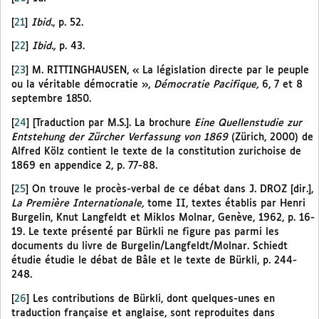
[
21
]
Ibid.
, p. 52.
[
22
]
Ibid.,
p. 43.
[
23
]
M. RITTINGHAUSEN, « La législation directe par le peuple
ou la véritable démocratie »,
Démocratie Pacifique,
6, 7 et 8
septembre 1850.
[
24
]
[Traduction par M.S.]. La brochure
Eine Quellenstudie zur
Entstehung der Zürcher Verfassung von 1869
(Zürich, 2000) de
Alfred Kölz contient le texte de la constitution zurichoise de
1869 en appendice 2, p. 77-88.
[
25
]
On trouve le procès-verbal de ce débat dans J. DROZ [dir.],
La Première Internationale,
tome II, textes établis par Henri
Burgelin, Knut Langfeldt et Miklos Molnar, Genève, 1962, p. 16-
19. Le texte présenté par Bürkli ne figure pas parmi les
documents du livre de Burgelin/Langfeldt/Molnar. Schiedt
étudie étudie le débat de Bâle et le texte de Bürkli, p. 244-
248.
[
26
]
Les contributions de Bürkli, dont quelques-unes en
traduction française et anglaise, sont reproduites dans