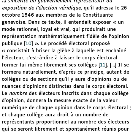
la sincérité du gouvernement représentatif ou
exposition de l’élection véridique,
qu’il adressa le 26
octobre 1846 aux membres de la Constituante
genevoise. Dans ce texte, il entendait exposer « un
mode rationnel, loyal et vrai, qui produirait une
représentation mathématiquement fidèle de l’opinion
publique
[
10
]
». Le procédé électoral proposé
« consistait à briser la glèbe à laquelle est enchaîné
l’électeur, c’est-à-dire à laisser le corps électoral
former lui-même librement ses collèges
[
11
]
. [...] Il se
formera naturellement, d’après ce principe, autant de
collèges ou de sections qu’il y aura d’opinions ou de
nuances d’opinions distinctes dans le corps électoral.
Le
nombre
des électeurs inscrits dans chaque collège
d’opinion, donnera la mesure exacte de la valeur
numérique de chaque opinion dans le corps électoral ;
et chaque collège aura droit à un nombre de
représentants proportionnel au nombre des électeurs
qui se seront librement et spontanément réunis pour