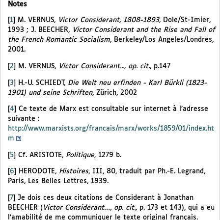
Notes
[
1
]
M. VERNUS,
Victor Considerant, 1808-1893
, Dole/St-Imier,
1993 ; J. BEECHER,
Victor Considerant and the Rise and Fall of
the French Romantic Socialism
, Berkeley/Los Angeles/Londres,
2001.
[
2
]
M. VERNUS,
Victor Considerant..., op. cit.
, p.147
[
3
]
H.-U. SCHIEDT,
Die Welt neu erfinden - Karl Bürkli (1823-
1901) und seine Schriften
, Zürich, 2002
[
4
]
Ce texte de Marx est consultable sur internet à l’adresse
suivante :
http://www.marxists.org/francais/marx/works/1859/01/index.ht
m
[
5
]
Cf. ARISTOTE,
Politique
, 1279 b.
[
6
]
HERODOTE,
Histoires
, III, 80, traduit par Ph.-E. Legrand,
Paris, Les Belles Lettres, 1939.
[
7
]
Je dois ces deux citations de Considerant à Jonathan
BEECHER (
Victor Considerant…, op. cit.,
p. 173 et 143), qui a eu
l’amabilité de me communiquer le texte original français.