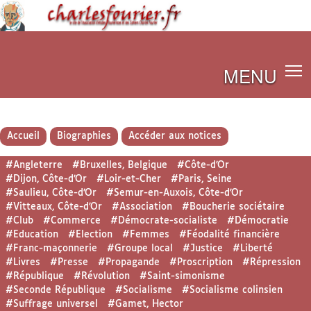
MENU
Accueil
Biographies
Accéder aux notices
#Angleterre
#Bruxelles, Belgique
#Côte-d’Or
#Dijon, Côte-d’Or
#Loir-et-Cher
#Paris, Seine
#Saulieu, Côte-d’Or
#Semur-en-Auxois, Côte-d’Or
#Vitteaux, Côte-d’Or
#Association
#Boucherie sociétaire
#Club
#Commerce
#Démocrate-socialiste
#Démocratie
#Education
#Election
#Femmes
#Féodalité financière
#Franc-maçonnerie
#Groupe local
#Justice
#Liberté
#Livres
#Presse
#Propagande
#Proscription
#Répression
#République
#Révolution
#Saint-simonisme
#Seconde République
#Socialisme
#Socialisme colinsien
#Suffrage universel
#Gamet, Hector