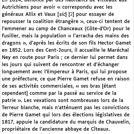
En 1814, dénoncé par des habitants de Vitteaux aux
Autrichiens pour avoir « correspondu avec les
généraux Allix et Vaux [
sic
]
[
2
]
pour essayer de
repousser la coalition étrangère », ceux-ci tentent de
l’emmener au camp de Chanceaux (Côte-d’Or) pour le
fusiller, mais la population « l’arracha des mains des
dragons », d’après les écrits de son fils Hector Gamet
en 1852. Lors des Cent-Jours, il accueille le Maréchal
Ney en route pour Paris ; ce dernier lui permet dans
les jours qui suivent de rencontrer et d’échanger
longuement avec l’Empereur à Paris, qui lui propose
une préfecture, ce que Pierre Gamet refuse en raison
de ses activités commerciales, « ses bras [étant
cependant] comme par la passé au service de la
patrie ». Les vexations sont nombreuses lors de la
Terreur blanche, mais n’atténuent pas les convictions
de Pierre Gamet qui lors des élections législatives de
1817, appuie la candidature du marquis de Chauvelin,
propriétaire de l’ancienne abbaye de Cîteaux.