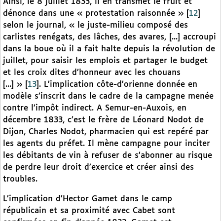
Ainsi, le 8 juillet 1833, il en transmet le fruit et
dénonce dans une « protestation raisonnée »
[
12
]
selon le journal, « le juste-milieu composé des
carlistes renégats, des lâches, des avares, [...] accroupi
dans la boue où il a fait halte depuis la révolution de
juillet, pour saisir les emplois et partager le budget
et les croix dites d’honneur avec les chouans
[...] »
[
13
]
. L’implication côte-d’orienne donnée en
modèle s’inscrit dans le cadre de la campagne menée
contre l’impôt indirect. A Semur-en-Auxois, en
décembre 1833, c’est le frère de Léonard Nodot de
Dijon, Charles Nodot, pharmacien qui est repéré par
les agents du préfet. Il mène campagne pour inciter
les débitants de vin à refuser de s’abonner au risque
de perdre leur droit d’exercice et créer ainsi des
troubles.
L’implication d’Hector Gamet dans le camp
républicain et sa proximité avec Cabet sont