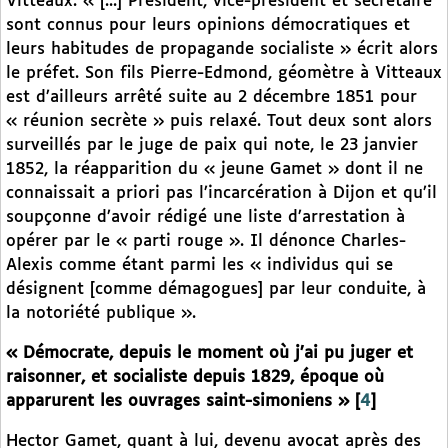
Vitteaux. « [...] Président, vice-président et secrétaire
sont connus pour leurs opinions démocratiques et
leurs habitudes de propagande socialiste » écrit alors
le préfet. Son fils Pierre-Edmond, géomètre à Vitteaux
est d’ailleurs arrêté suite au 2 décembre 1851 pour
« réunion secrète » puis relaxé. Tout deux sont alors
surveillés par le juge de paix qui note, le 23 janvier
1852, la réapparition du « jeune Gamet » dont il ne
connaissait a priori pas l’incarcération à Dijon et qu’il
soupçonne d’avoir rédigé une liste d’arrestation à
opérer par le « parti rouge ». Il dénonce Charles-
Alexis comme étant parmi les « individus qui se
désignent [comme démagogues] par leur conduite, à
la notoriété publique ».
« Démocrate, depuis le moment où j’ai pu juger et
raisonner, et socialiste depuis 1829, époque où
apparurent les ouvrages saint-simoniens »
[
4
]
Hector Gamet, quant à lui, devenu avocat après des