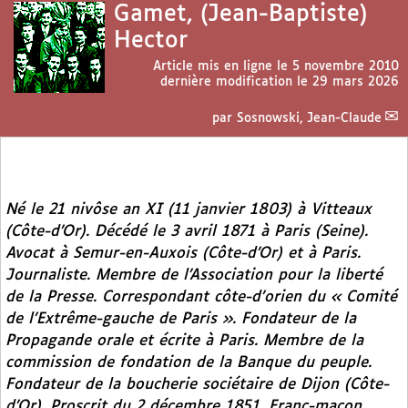
Gamet, (Jean-Baptiste)
Hector
Article mis en ligne le
5 novembre 2010
dernière modification le 29 mars 2026
par
Sosnowski, Jean-Claude
Né le 21 nivôse an XI (11 janvier 1803) à Vitteaux
(Côte-d’Or). Décédé le 3 avril 1871 à Paris (Seine).
Avocat à Semur-en-Auxois (Côte-d’Or) et à Paris.
Journaliste. Membre de l’Association pour la liberté
de la Presse. Correspondant côte-d’orien du « Comité
de l’Extrême-gauche de Paris ». Fondateur de la
Propagande orale et écrite à Paris. Membre de la
commission de fondation de la Banque du peuple.
Fondateur de la boucherie sociétaire de Dijon (Côte-
d’Or). Proscrit du 2 décembre 1851. Franc-maçon.