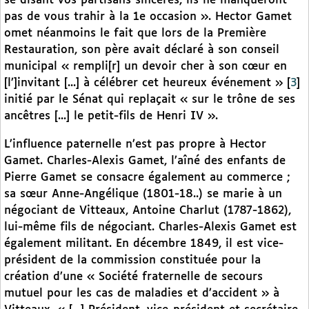
se disant vos partisans sincères, ils ne manqueront
pas de vous trahir à la 1e occasion ». Hector Gamet
omet néanmoins le fait que lors de la Première
Restauration, son père avait déclaré à son conseil
municipal « rempli[r] un devoir cher à son cœur en
[l’]invitant [...] à célébrer cet heureux événement »
[
3
]
initié par le Sénat qui replaçait « sur le trône de ses
ancêtres [...] le petit-fils de Henri IV ».
L’influence paternelle n’est pas propre à Hector
Gamet. Charles-Alexis Gamet, l’aîné des enfants de
Pierre Gamet se consacre également au commerce ;
sa sœur Anne-Angélique (1801-18..) se marie à un
négociant de Vitteaux, Antoine Charlut (1787-1862),
lui-même fils de négociant. Charles-Alexis Gamet est
également militant. En décembre 1849, il est vice-
président de la commission constituée pour la
création d’une « Société fraternelle de secours
mutuel pour les cas de maladies et d’accident » à