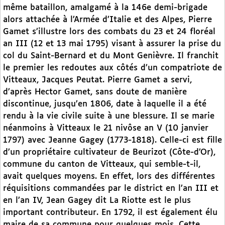
même bataillon, amalgamé à la 146e demi-brigade
alors attachée à l’Armée d’Italie et des Alpes, Pierre
Gamet s’illustre lors des combats du 23 et 24 floréal
an III (12 et 13 mai 1795) visant à assurer la prise du
col du Saint-Bernard et du Mont Genièvre. Il franchit
le premier les redoutes aux côtés d’un compatriote de
Vitteaux, Jacques Peutat. Pierre Gamet a servi,
d’après Hector Gamet, sans doute de manière
discontinue, jusqu’en 1806, date à laquelle il a été
rendu à la vie civile suite à une blessure. Il se marie
néanmoins à Vitteaux le 21 nivôse an V (10 janvier
1797) avec Jeanne Gagey (1773-1818). Celle-ci est fille
d’un propriétaire cultivateur de Beurizot (Côte-d’Or),
commune du canton de Vitteaux, qui semble-t-il,
avait quelques moyens. En effet, lors des différentes
réquisitions commandées par le district en l’an III et
en l’an IV, Jean Gagey dit La Riotte est le plus
important contributeur. En 1792, il est également élu
maire de sa commune pour quelques mois. Cette