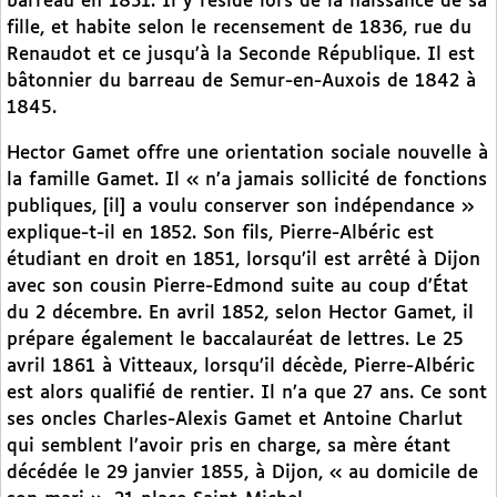
barreau en 1831. Il y réside lors de la naissance de sa
fille, et habite selon le recensement de 1836, rue du
Renaudot et ce jusqu’à la Seconde République. Il est
bâtonnier du barreau de Semur-en-Auxois de 1842 à
1845.
Hector Gamet offre une orientation sociale nouvelle à
la famille Gamet. Il « n’a jamais sollicité de fonctions
publiques, [il] a voulu conserver son indépendance »
explique-t-il en 1852. Son fils, Pierre-Albéric est
étudiant en droit en 1851, lorsqu’il est arrêté à Dijon
avec son cousin Pierre-Edmond suite au coup d’État
du 2 décembre. En avril 1852, selon Hector Gamet, il
prépare également le baccalauréat de lettres. Le 25
avril 1861 à Vitteaux, lorsqu’il décède, Pierre-Albéric
est alors qualifié de rentier. Il n’a que 27 ans. Ce sont
ses oncles Charles-Alexis Gamet et Antoine Charlut
qui semblent l’avoir pris en charge, sa mère étant
décédée le 29 janvier 1855, à Dijon, « au domicile de