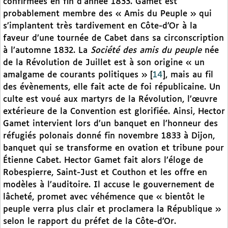
confirmées en fin d’année 1833. Gamet est
probablement membre des « Amis du Peuple » qui
s’implantent très tardivement en Côte-d’Or à la
faveur d’une tournée de Cabet dans sa circonscription
à l’automne 1832. La
Société des amis du peuple
née
de la Révolution de Juillet est à son origine « un
amalgame de courants politiques »
[
14
]
, mais au fil
des évènements, elle fait acte de foi républicaine. Un
culte est voué aux martyrs de la Révolution, l’œuvre
extérieure de la Convention est glorifiée. Ainsi, Hector
Gamet intervient lors d’un banquet en l’honneur des
réfugiés polonais donné fin novembre 1833 à Dijon,
banquet qui se transforme en ovation et tribune pour
Étienne Cabet. Hector Gamet fait alors l’éloge de
Robespierre, Saint-Just et Couthon et les offre en
modèles à l’auditoire. Il accuse le gouvernement de
lâcheté, promet avec véhémence que « bientôt le
peuple verra plus clair et proclamera la République »
selon le rapport du préfet de la Côte-d’Or.