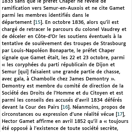
1833 sans que le préfet Chaper ne révèle de
ramification vers Semur-en-Auxois et ne cite Gamet
parmi les membres identifiés dans le
département
[
15
]
. En octobre 1836, alors qu’il est
chargé de retracer le parcours du colonel Vaudrey et
de déceler en Côte-d’Or les soutiens éventuels à la
tentative de soulèvement des troupes de Strasbourg
par Louis-Napoléon Bonaparte, le préfet Chaper
signale que Gamet était, les 22 et 23 octobre, parmi
« les coryphées du parti républicain de Dijon et
Semur [qui] faisaient une grande partie de chasse,
avec gala, à Chambolle chez James Demontry ».
Demontry est membre du comité de direction de la
Société des Droits de l’Homme et du Citoyen et est
parmi les conseils des accusés d’avril 1834 déférés
devant la Cour des Pairs
[
16
]
. Néanmoins, propos de
circonstances ou expression d’une réalité vécue
[
17
]
,
Hector Gamet affirme en avril 1852 qu’il a « toujours
été opposé à l’existence de toute société secrète,