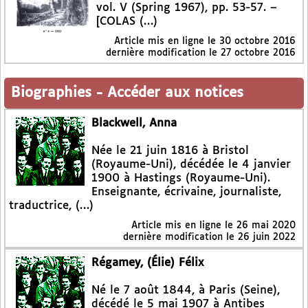
vol. V (Spring 1967), pp. 53-57. –
[COLAS (…)
Article mis en ligne le
30 octobre 2016
dernière modification le 27 octobre 2016
Biographies
-
Accéder aux notices
Blackwell, Anna
Née le 21 juin 1816 à Bristol
(Royaume-Uni), décédée le 4 janvier
1900 à Hastings (Royaume-Uni).
Enseignante, écrivaine, journaliste,
traductrice, (…)
Article mis en ligne le
26 mai 2020
dernière modification le 26 juin 2022
Régamey, (Élie) Félix
Né le 7 août 1844, à Paris (Seine),
décédé le 5 mai 1907 à Antibes