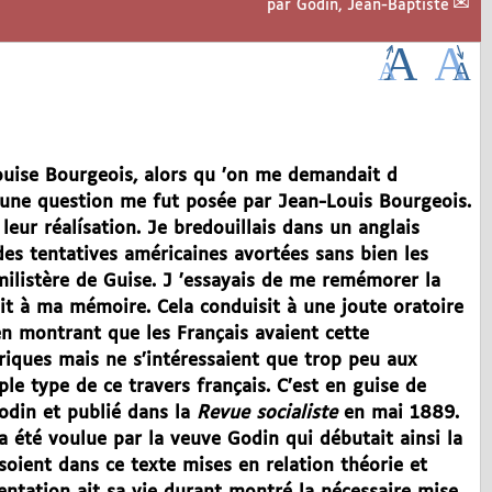
par
Godin, Jean-Baptiste
ouise Bourgeois, alors qu ’on me demandait d
, une question me fut posée par Jean-Louis Bourgeois.
 leur réalísation. Je bredouillais dans un anglais
es tentatives américaines avortées sans bien les
milistère de Guise. J ’essayais de me remémorer la
ait à ma mémoire. Cela conduisit à une joute oratoire
n montrant que les Français avaient cette
éoriques mais ne s’intéressaient que trop peu aux
le type de ce travers français. C’est en guise de
Godin et publié dans la
Revue socialiste
en mai 1889.
a été voulue par la veuve Godin qui débutait ainsi la
oient dans ce texte mises en relation théorie et