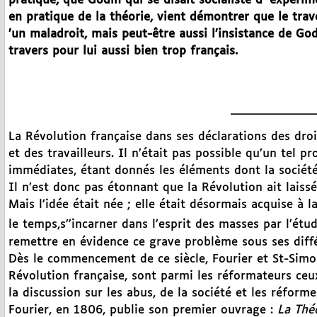
pratique, que Godin qui se disait socialiste d ’expéri
en pratique de la théorie, vient démontrer que le trav
’un maladroit, mais peut-être aussi l’insistance de God
travers pour lui aussi bien trop français.
_______________
La Révolution française dans ses déclarations des dro
et des travailleurs. Il n’était pas possible qu’un tel p
immédiates, étant donnés les éléments dont la sociét
Il n’est donc pas étonnant que la Révolution ait laissé
Mais l’idée était née ; elle était désormais acquise à l
le temps,s’’incarner dans l’esprit des masses par l’étu
remettre en évidence ce grave problème sous ses diffé
Dès le commencement de ce siècle, Fourier et St-Simon
Révolution française, sont parmi les réformateurs ceux
la discussion sur les abus, de la société et les réforme
Fourier, en 1806, publie son premier ouvrage :
La Thé