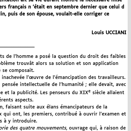
mentation ait sa vie durant montré la nécessaire mise
ers français n ’était en septembre dernier que celui d
in, puis de son épouse, voulait-elle corriger ce
Louis UCCIANI
_______________
its de l’homme a posé la question du droit des faibles
roblème trouvât alors sa solution et son application
é se composait.
 inachevée l’œuvre de l’émancipation des travailleurs.
a pensée intellectuelle de l’humanité ; elle devait, avec
e
de et la publicité. Les penseurs du XIX
siècle allaient
rents aspects.
, faisant suite aux élans émancipateurs de la
 qui ont, les premiers, contribué à ouvrir l’examen et
s à y introduire.
orie des quatre mouvements
, ouvrage qui, à raison de