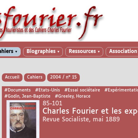
ahiers
Biographies
Ressources
Associatio
▼
▼
▼
Accueil
Cahiers
2004 / n° 15
#Documents
#Etats-Unis
#Essai sociétaire
#Expérimentati
#Godin, Jean-Baptiste
#Greeley, Horace
85-101
Charles Fourier et les exp
Revue Socialiste, mai 1889