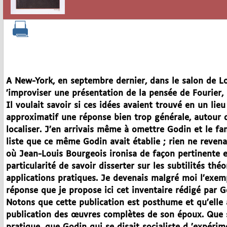
A New-York, en septembre dernier, dans le salon de L
’improviser une présentation de la pensée de Fourier
Il voulait savoir si ces idées avaient trouvé en un lieu
approximatif une réponse bien trop générale, autour d
localiser. J’en arrivais même à omettre Godin et le fa
liste que ce même Godin avait établie ; rien ne reven
où Jean-Louis Bourgeois ironisa de façon pertinente e
particularité de savoir disserter sur les subtilités th
applications pratiques. Je devenais malgré moi l’exemp
réponse que je propose ici cet inventaire rédigé par 
Notons que cette publication est posthume et qu’elle 
publication des œuvres complètes de son époux. Que s