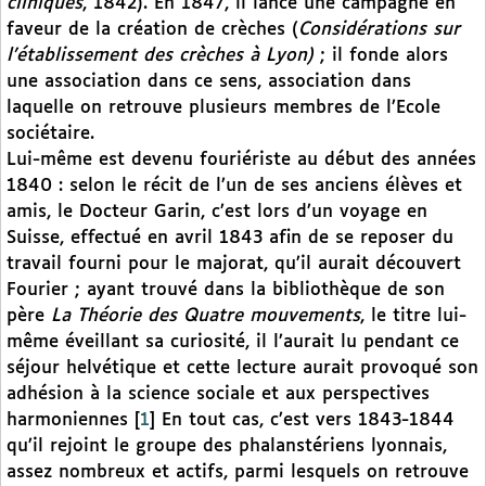
cliniques
, 1842). En 1847, il lance une campagne en
faveur de la création de crèches (
Considérations sur
l’établissement des crèches à Lyon)
; il fonde alors
une association dans ce sens, association dans
laquelle on retrouve plusieurs membres de l’Ecole
sociétaire.
Lui-même est devenu fouriériste au début des années
1840 : selon le récit de l’un de ses anciens élèves et
amis, le Docteur Garin, c’est lors d’un voyage en
Suisse, effectué en avril 1843 afin de se reposer du
travail fourni pour le majorat, qu’il aurait découvert
Fourier ; ayant trouvé dans la bibliothèque de son
père
La Théorie des Quatre mouvements
, le titre lui-
même éveillant sa curiosité, il l’aurait lu pendant ce
séjour helvétique et cette lecture aurait provoqué son
adhésion à la science sociale et aux perspectives
harmoniennes
[
1
]
En tout cas, c’est vers 1843-1844
qu’il rejoint le groupe des phalanstériens lyonnais,
assez nombreux et actifs, parmi lesquels on retrouve