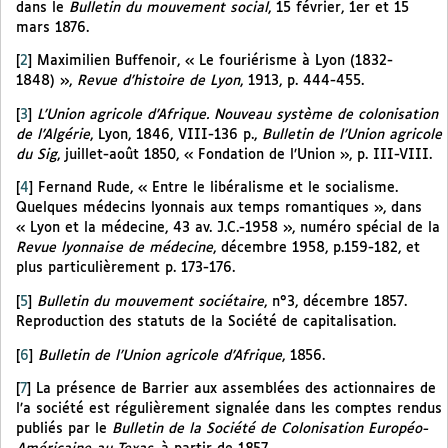
dans le
Bulletin du mouvement social
, 15 février, 1er et 15
mars 1876.
[
2
]
Maximilien Buffenoir, « Le fouriérisme à Lyon (1832-
1848) »,
Revue d’histoire de Lyon
, 1913, p. 444-455.
[
3
]
L’Union agricole d’Afrique. Nouveau système de colonisation
de l’Algérie
, Lyon, 1846, VIII-136 p.,
Bulletin de l’Union agricole
du Sig
, juillet-août 1850, « Fondation de l’Union », p. III-VIII.
[
4
]
Fernand Rude, « Entre le libéralisme et le socialisme.
Quelques médecins lyonnais aux temps romantiques », dans
« Lyon et la médecine, 43 av. J.C.-1958 », numéro spécial de la
Revue lyonnaise de médecine
, décembre 1958, p.159-182, et
plus particulièrement p. 173-176.
[
5
]
Bulletin du mouvement sociétaire
, n°3, décembre 1857.
Reproduction des statuts de la Société de capitalisation.
[
6
]
Bulletin de l’Union agricole d’Afrique
, 1856.
[
7
]
La présence de Barrier aux assemblées des actionnaires de
l’a société est régulièrement signalée dans les comptes rendus
publiés par le
Bulletin de la Société de Colonisation Européo-