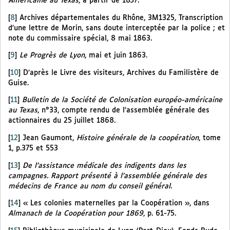
Américaine au Texas
, à partir de 1857.
[
8
]
Archives départementales du Rhône, 3M1325, Transcription
d’une lettre de Morin, sans doute interceptée par la police ; et
note du commissaire spécial, 8 mai 1863.
[
9
]
Le Progrès de Lyon
, mai et juin 1863.
[
10
]
D’après le Livre des visiteurs, Archives du Familistère de
Guise.
[
11
]
Bulletin de la Société de Colonisation européo-américaine
au Texas
, n°33, compte rendu de l’assemblée générale des
actionnaires du 25 juillet 1868.
[
12
]
Jean Gaumont,
Histoire générale de la coopération
, tome
1, p.375 et 553
[
13
]
De l’assistance médicale des indigents dans les
campagnes. Rapport présenté à l’assemblée générale des
médecins de France au nom du conseil général
.
[
14
]
« Les colonies maternelles par la Coopération », dans
Almanach de la Coopération pour 1869
, p. 61-75.