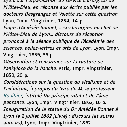
Lyon, sur l’organisation du service chirurgical de
l’Hôtel-Dieu, en réponse aux écrits publiés par les
docteurs Desgranges et Valette sur cette question
,
Lyon, Impr. Vingtrinier, 1854, 14 p.
Éloge d’Amédée Bonnet,... ex-chirurgien en chef de
l’Hôtel-Dieu de Lyon... discours de réception
prononcé à la séance publique de l’Académie des
sciences, belles-lettres et arts de Lyon
, Lyon, Impr.
Vingtrnier, 1859, 36 p.
Observation et remarques sur la rupture de
l’ankylose de la hanche
, Paris, Impr. Vingtrinier,
1859, 20 p.
Considérations sur la question du vitalisme et de
l’animisme, à propos du livre de M. le professeur
Bouillier
, intitulé Du principe vital et de l’âme
pensante
, Lyon, Impr. Vingtrinier, 1862, 16 p.
Inauguration de la statue du Dr Amédée Bonnet à
Lyon le 2 juillet 1862 [Livre] : discours (et autres
auteurs)
, Lyon, Impr. Vingtrinier, 1862