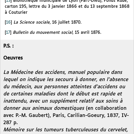
[
15
]
Bibliothèque municipale de Lyon (Part-Dieu), Fonds Rude,
carton 195, lettre du 3 janvier 1866 et du 13 septembre 1868
à Couturier
[
16
]
La Science sociale
, 16 juillet 1870.
[
17
]
Bulletin du mouvement social
, 15 avril 1876.
P.S. :
Oeuvres
La Médecine des accidens, manuel populaire dans
lequel on indique les secours à donner, en l’absence
du médecin, aux personnes atteintes d’accidens ou
de certaines maladies dont le début est rapide et
inattendu, avec un supplément relatif aux soins à
donner aux animaux domestiques
(en collaboration
avec P.-M. Gaubert), Paris, Carilian-Goeury, 1837, IV-
287 p.
Mémoire sur les tumeurs tuberculeuses du cervelet,