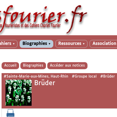
ahiers
Biographies
Ressources
Associatio
▼
▼
▼
Accueil
Biographies
Accéder aux notices
#Sainte-Marie-aux-Mines, Haut-Rhin
#Groupe local
#Brüder
Brüder